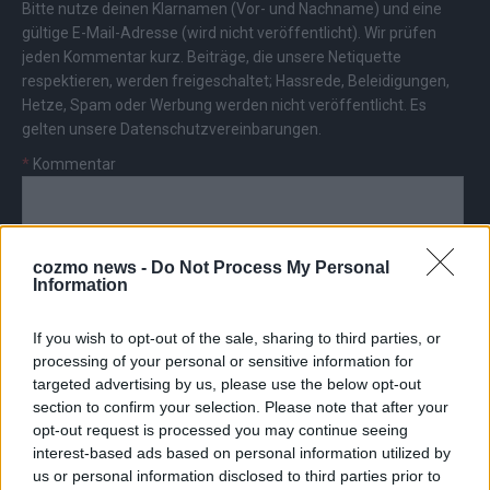
Bitte nutze deinen Klarnamen (Vor- und Nachname) und eine
gültige E-Mail-Adresse (wird nicht veröffentlicht). Wir prüfen
jeden Kommentar kurz. Beiträge, die unsere
Netiquette
respektieren, werden freigeschaltet; Hassrede, Beleidigungen,
Hetze, Spam oder Werbung werden nicht veröffentlicht. Es
gelten unsere
Datenschutzvereinbarungen
.
*
Kommentar
cozmo news -
Do Not Process My Personal
Information
*
Vor- und Nachname
If you wish to opt-out of the sale, sharing to third parties, or
processing of your personal or sensitive information for
targeted advertising by us, please use the below opt-out
*
E-Mail
section to confirm your selection. Please note that after your
opt-out request is processed you may continue seeing
interest-based ads based on personal information utilized by
us or personal information disclosed to third parties prior to