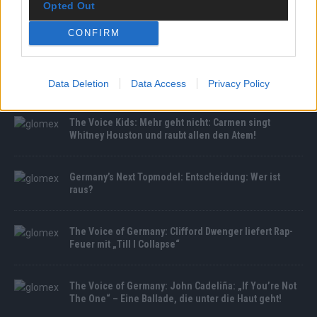
Opted Out
CONFIRM
MEDIATHEK
The Voice Kids: Coach Alvaro rührt Talent Bjarne zu
Tränen: Die Gefühle spielen verrückt!
Data Deletion
Data Access
Privacy Policy
The Voice Kids: Mehr geht nicht: Carmen singt
Whitney Houston und raubt allen den Atem!
Germany’s Next Topmodel: Entscheidung: Wer ist
raus?
The Voice of Germany: Clifford Dwenger liefert Rap-
Feuer mit „Till I Collapse“
The Voice of Germany: John Cadeliña: „If You’re Not
The One“ – Eine Ballade, die unter die Haut geht!