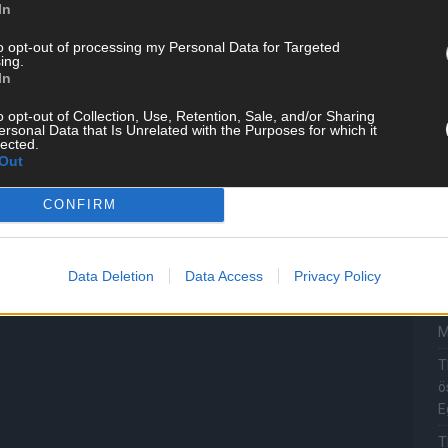
In
T
M
to opt-out of processing my Personal Data for Targeted
„
ing.
In
T
b
o opt-out of Collection, Use, Retention, Sale, and/or Sharing
ersonal Data that Is Unrelated with the Purposes for which it
lected.
T
Out
d
T
CONFIRM
P
T
Data Deletion
Data Access
Privacy Policy
W
T
M
T
ö
E
T