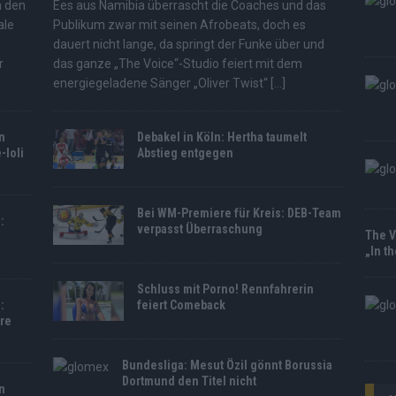
m den
Ees aus Namibia überrascht die Coaches und das
ale
Publikum zwar mit seinen Afrobeats, doch es
dauert nicht lange, da springt der Funke über und
r
das ganze „The Voice“-Studio feiert mit dem
energiegeladene Sänger „Oliver Twist“
[...]
n
Debakel in Köln: Hertha taumelt
-Ioli
Abstieg entgegen
Bei WM-Premiere für Kreis: DEB-Team
:
verpasst Überraschung
The V
„In t
Schluss mit Porno! Rennfahrerin
:
feiert Comeback
Are
Bundesliga: Mesut Özil gönnt Borussia
Dortmund den Titel nicht
n