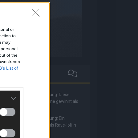
sonal or
ection to
ou may
 personal
out of the
 downstream
B’s List of
he Masked Singer: Enthüllung: Diese
oderatorin und Comedienne gewinnt als
uuhnika
he Masked Singer: Enthüllung: Ein
eutscher Sänger hat sich als Rave-Ioli in
ie Herzen gesungen