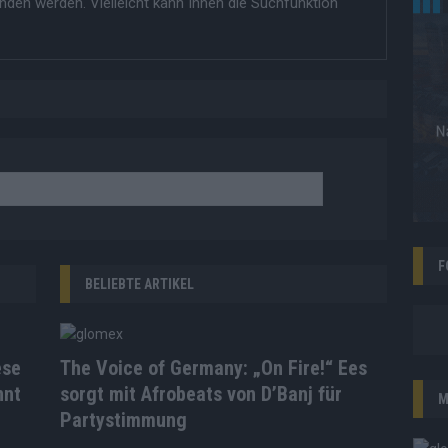
nden werden. Vielleicht kann Ihnen die Suchfunktion
F
BELIEBTE ARTIKEL
ese
The Voice of Germany: „On Fire!“ Ees
nnt
sorgt mit Afrobeats von D’Banj für
M
Partystimmung