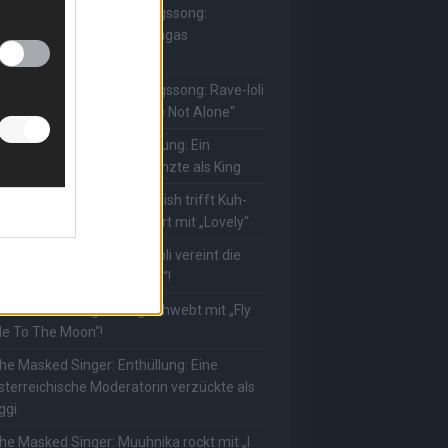
he Masked Singer: Lieblingssong:
uuhnika kehrt mit Lady Gagas
Abracadabra“ zurück
he Masked Singer: Lieblingssong: Rave-Ioli
erührt erneut mit „You Are Not Alone“
he Masked Singer: Enthüllung: Ein
eutscher Schauspieler glänzte als King
he Masked Singer: Billie Eilish trifft Kuh-
ower! Muuhnika verzaubert mit „Lovely“
he Masked Singer: Rave-Ioli vereint die
elt mit „We Are The World“!
he Masked Singer: King schwebt mit „Fly
e To The Moon“!
he Masked Singer: Enthüllung: Eine
sterreichische Moderatorin verzückte als
ggi
he Masked Singer: Muuhnika rockt mit „I