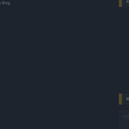
A
s King
W