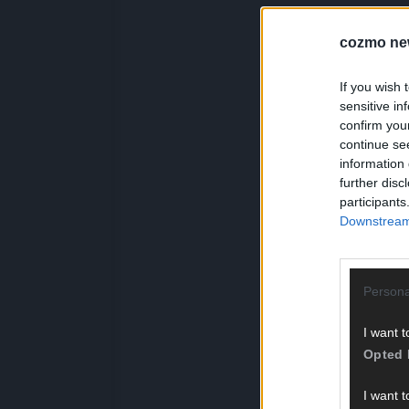
cozmo ne
If you wish 
sensitive in
confirm you
continue se
information 
further disc
participants
Downstream 
Persona
I want t
Opted 
I want t