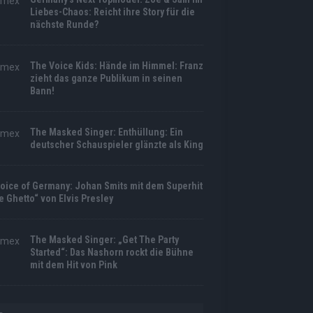
Liebes-Chaos: Reicht ihre Story für die
nächste Runde?
The Voice Kids: Hände im Himmel: Franz
zieht das ganze Publikum in seinen
Bann!
The Masked Singer: Enthüllung: Ein
deutscher Schauspieler glänzte als King
oice of Germany: Johan Smits mit dem Superhit
he Ghetto“ von Elvis Presley
The Masked Singer: „Get The Party
Started“: Das Nashorn rockt die Bühne
mit dem Hit von Pink