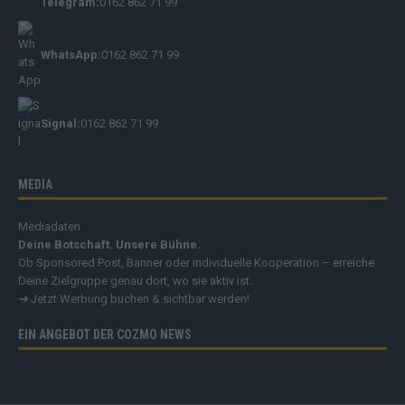
Telegram:
0162 862 71 99
WhatsApp:
0162 862 71 99
Signal:
0162 862 71 99
MEDIA
Mediadaten
Deine Botschaft. Unsere Bühne.
Ob Sponsored Post, Banner oder individuelle Kooperation – erreiche
Deine Zielgruppe genau dort, wo sie aktiv ist.
➔
Jetzt Werbung buchen & sichtbar werden!
EIN ANGEBOT DER COZMO NEWS