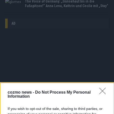
The Voice of Germany: „Gänsehaut bis in die
Fußspitzen!“ Anna Lena, Kathrin und Cecile mit „Stay“
AD
cozmo news -
Do Not Process My Personal
Information
WERBE BEI UNS!
If you wish to opt-out of the sale, sharing to third parties, or
processing of your personal or sensitive information for