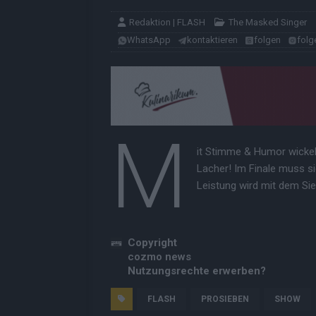
Redaktion | FLASH
The Masked Singer
WhatsApp
kontaktieren
folgen
folg
M
it Stimme & Humor wickelt
Lacher! Im Finale muss s
Leistung wird mit dem Sie
Copyright
cozmo news
Nutzungsrechte erwerben?
FLASH
PROSIEBEN
SHOW