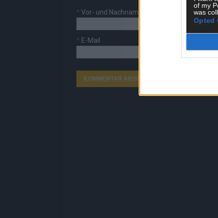
of my P
was col
*
Vor- und Nachname
Opted 
*
E-Mail