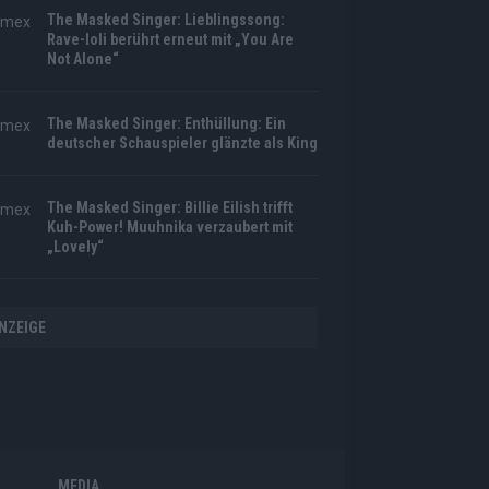
The Masked Singer: Lieblingssong:
Rave-Ioli berührt erneut mit „You Are
Not Alone“
The Masked Singer: Enthüllung: Ein
deutscher Schauspieler glänzte als King
The Masked Singer: Billie Eilish trifft
Kuh-Power! Muuhnika verzaubert mit
„Lovely“
NZEIGE
MEDIA