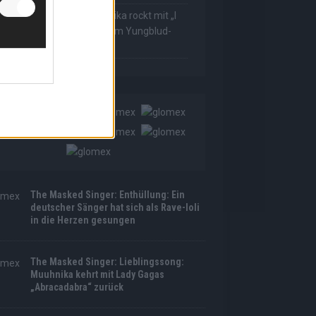
he Masked Singer: Muuhnika rockt mit „I
as Made For Loving You“ im Yungblud-
tyle!
The Masked Singer: Enthüllung: Ein
deutscher Sänger hat sich als Rave-Ioli
in die Herzen gesungen
The Masked Singer: Lieblingssong:
Muuhnika kehrt mit Lady Gagas
„Abracadabra“ zurück