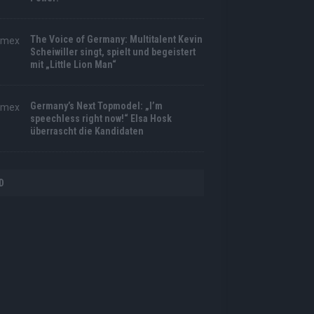
The Voice of Germany: Multitalent Kevin
Scheiwiller singt, spielt und begeistert
mit „Little Lion Man“
Germany’s Next Topmodel: „I’m
speechless right now!“ Elsa Hosk
überrascht die Kandidaten
D