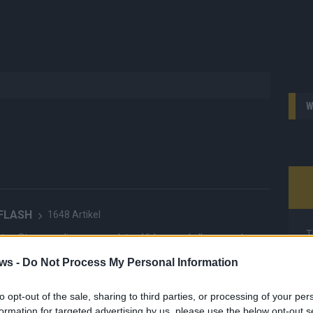
W
 FLASH
1648 Artikel
T
hesten Streams, die spannendsten Videos und alles, was du
M
en musst. Ob News, Unterhaltung oder Specials – wir
ws -
Do Not Process My Personal Information
M
te direkt auf den Screen, live oder on-demand. Unsere
ie Clips, Streams und Highlights extra für dich. Kein langes
T
to opt-out of the sale, sharing to third parties, or processing of your per
n durch endlose Seiten – einfach einschalten, mitfiebern und
d
formation for targeted advertising by us, please use the below opt-out s