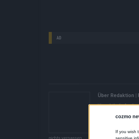
AD
Über Redaktion |
Hier gibt’s die fres
gerade unbedingt seh
cozmo ne
bringen dir die Inhal
Redaktion kuratiert d
If you wish 
Suchen, kein Scrolle
sensitive in
nichts verpassen.