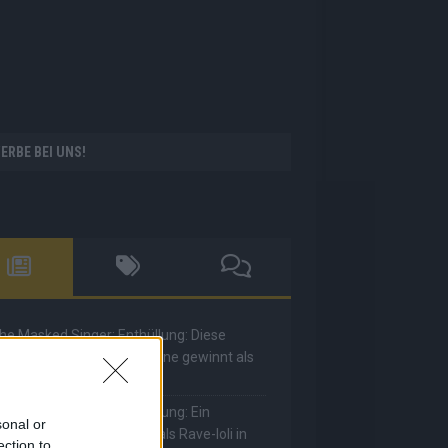
ERBE BEI UNS!
he Masked Singer: Enthüllung: Diese
oderatorin und Comedienne gewinnt als
uuhnika
he Masked Singer: Enthüllung: Ein
sonal or
eutscher Sänger hat sich als Rave-Ioli in
ection to