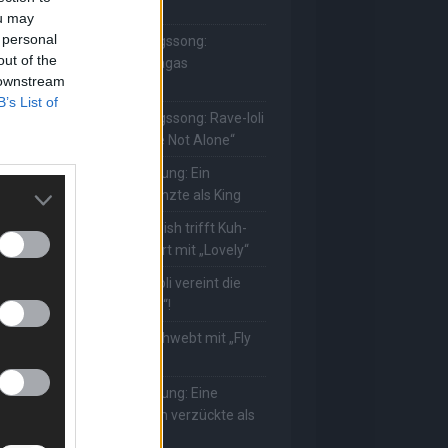
ie Herzen gesungen
ou may
 personal
he Masked Singer: Lieblingssong:
out of the
uuhnika kehrt mit Lady Gagas
 downstream
Abracadabra“ zurück
B’s List of
he Masked Singer: Lieblingssong: Rave-Ioli
erührt erneut mit „You Are Not Alone“
he Masked Singer: Enthüllung: Ein
eutscher Schauspieler glänzte als King
he Masked Singer: Billie Eilish trifft Kuh-
ower! Muuhnika verzaubert mit „Lovely“
he Masked Singer: Rave-Ioli vereint die
elt mit „We Are The World“!
he Masked Singer: King schwebt mit „Fly
e To The Moon“!
he Masked Singer: Enthüllung: Eine
sterreichische Moderatorin verzückte als
ggi