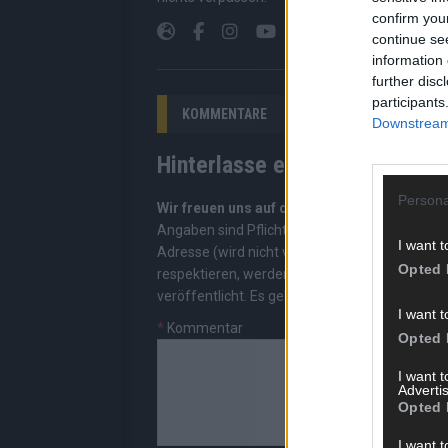
confirm you
continue se
information 
further disc
participants
KOMMENTARE
Downstream 
Hinterlasse einen Kommentar
Persona
Wir freuen uns auf deinen Beitrag!
Diskutiere
Angaben sind Pflichtfelder. Bitte nutze deine
I want t
Adresse (wird nicht veröffentlicht). Wir prüf
Opted 
respektieren, werden freigeschaltet; Hassred
veröffentlicht. Es gelten unsere
Datenschutzv
I want t
*
Kommentar
Opted 
I want 
Advertis
Opted 
I want t