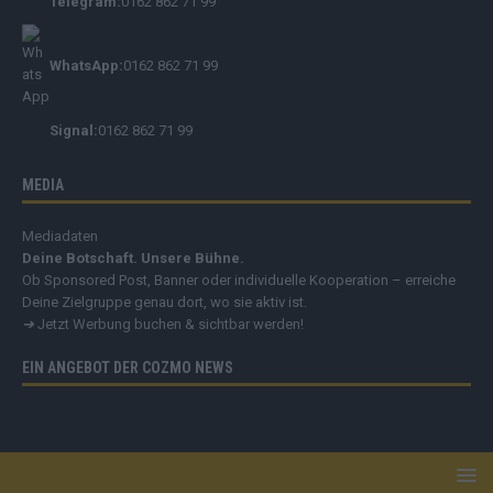
Telegram:
0162 862 71 99
WhatsApp:
0162 862 71 99
Signal:
0162 862 71 99
MEDIA
Mediadaten
Deine Botschaft. Unsere Bühne.
Ob Sponsored Post, Banner oder individuelle Kooperation – erreiche
Deine Zielgruppe genau dort, wo sie aktiv ist.
➔
Jetzt Werbung buchen & sichtbar werden!
EIN ANGEBOT DER COZMO NEWS