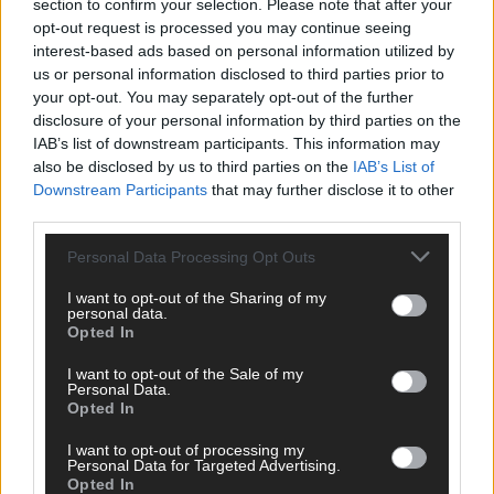
section to confirm your selection. Please note that after your
opt-out request is processed you may continue seeing
interest-based ads based on personal information utilized by
us or personal information disclosed to third parties prior to
your opt-out. You may separately opt-out of the further
disclosure of your personal information by third parties on the
IAB’s list of downstream participants. This information may
also be disclosed by us to third parties on the
IAB’s List of
Downstream Participants
that may further disclose it to other
third parties.
Personal Data Processing Opt Outs
I want to opt-out of the Sharing of my
personal data.
Opted In
The Masked Singer: Enthüllung: Diese Moderatorin und
Comedienne gewinnt als Muuhnika
I want to opt-out of the Sale of my
Personal Data.
The Masked Singer: Enthüllung: Ein deutscher Sänger
Opted In
hat sich als Rave-Ioli in die Herzen gesungen
I want to opt-out of processing my
The Masked Singer: Lieblingssong: Muuhnika kehrt mit
Personal Data for Targeted Advertising.
Opted In
Lady Gagas „Abracadabra“ zurück