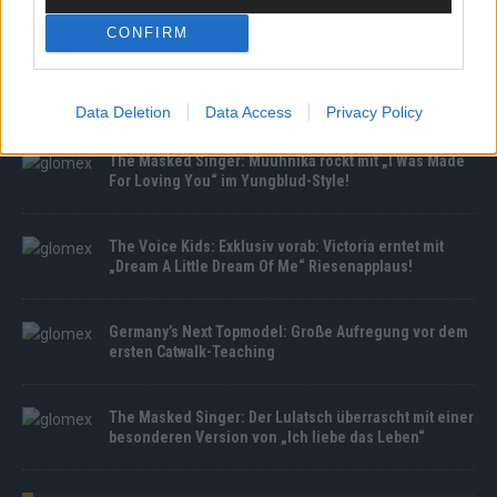
MEDIATHEK
CONFIRM
Germany’s Next Topmodel: Jermaine vs. Maximilian:
Wer muss GNTM verlassen?
Data Deletion
Data Access
Privacy Policy
The Masked Singer: Muuhnika rockt mit „I Was Made
For Loving You“ im Yungblud-Style!
The Voice Kids: Exklusiv vorab: Victoria erntet mit
„Dream A Little Dream Of Me“ Riesenapplaus!
Germany’s Next Topmodel: Große Aufregung vor dem
ersten Catwalk-Teaching
The Masked Singer: Der Lulatsch überrascht mit einer
besonderen Version von „Ich liebe das Leben“