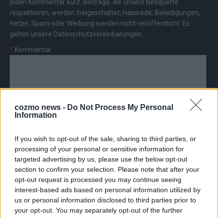
jeden Kommentar kurz. Beiträge, die unsere
Netiquette
respektieren, werden freigeschaltet; Hassrede, Beleidigungen,
Hetze, Spam oder Werbung werden nicht veröffentlicht. Es
gelten unsere
Datenschutzvereinbarungen
.
*
Kommentar
cozmo news -
Do Not Process My Personal
Information
*
Vor- und Nachname
If you wish to opt-out of the sale, sharing to third parties, or
*
E-Mail
processing of your personal or sensitive information for
targeted advertising by us, please use the below opt-out
section to confirm your selection. Please note that after your
opt-out request is processed you may continue seeing
interest-based ads based on personal information utilized by
us or personal information disclosed to third parties prior to
your opt-out. You may separately opt-out of the further
AD