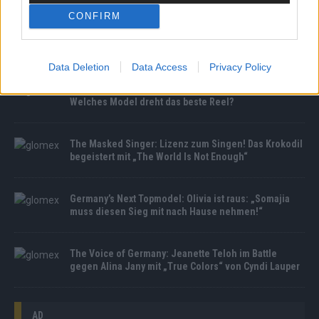
CONFIRM
Germany’s Next Topmodel: Die Entscheidung wird zur
Varieté-Show – Wer glänzt in beiden Akten?
Data Deletion
Data Access
Privacy Policy
Germany’s Next Topmodel: Social-Media-Challenge:
Welches Model dreht das beste Reel?
The Masked Singer: Lizenz zum Singen! Das Krokodil
begeistert mit „The World Is Not Enough“
Germany’s Next Topmodel: Olivia ist raus: „Somajia
muss diesen Sieg mit nach Hause nehmen!“
The Voice of Germany: Jeanette Teloh im Battle
gegen Alina Jany mit „True Colors“ von Cyndi Lauper
AD