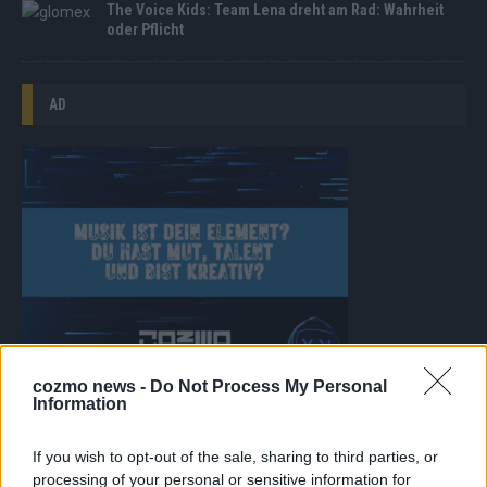
The Voice Kids: Team Lena dreht am Rad: Wahrheit
oder Pflicht
AD
cozmo news -
Do Not Process My Personal
Information
If you wish to opt-out of the sale, sharing to third parties, or
WERBE BEI UNS!
processing of your personal or sensitive information for