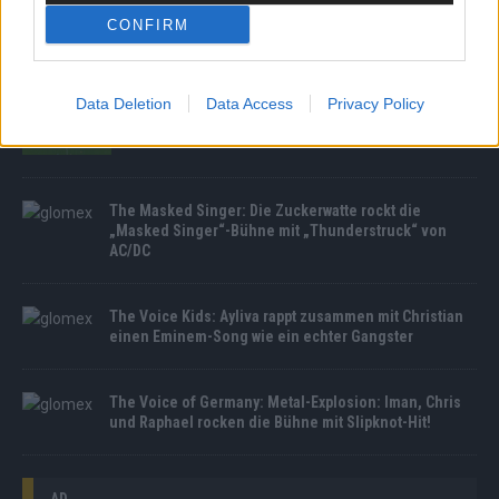
CONFIRM
Kult-Show: Jimmy Kimmel kehrt zurück ins US-TV
Data Deletion
Data Access
Privacy Policy
UEFA EURO 2024: Telekom bringt alle Tore auf
Public-Video-Screens von Ströer in Deutschland
The Masked Singer: Die Zuckerwatte rockt die
„Masked Singer“-Bühne mit „Thunderstruck“ von
AC/DC
The Voice Kids: Ayliva rappt zusammen mit Christian
einen Eminem-Song wie ein echter Gangster
The Voice of Germany: Metal-Explosion: Iman, Chris
und Raphael rocken die Bühne mit Slipknot-Hit!
AD