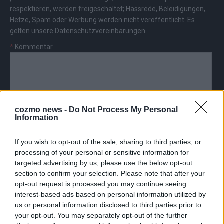
respektieren, werden freigeschaltet; Hassrede, Beleidigungen,
Hetze, Spam oder Werbung werden nicht veröffentlicht. Es
gelten unsere
Datenschutzvereinbarungen
.
*
Kommentar
cozmo news -
Do Not Process My Personal
Information
*
Vor- und Nachname
If you wish to opt-out of the sale, sharing to third parties, or
*
E-Mail
processing of your personal or sensitive information for
targeted advertising by us, please use the below opt-out
section to confirm your selection. Please note that after your
opt-out request is processed you may continue seeing
interest-based ads based on personal information utilized by
us or personal information disclosed to third parties prior to
your opt-out. You may separately opt-out of the further
AD