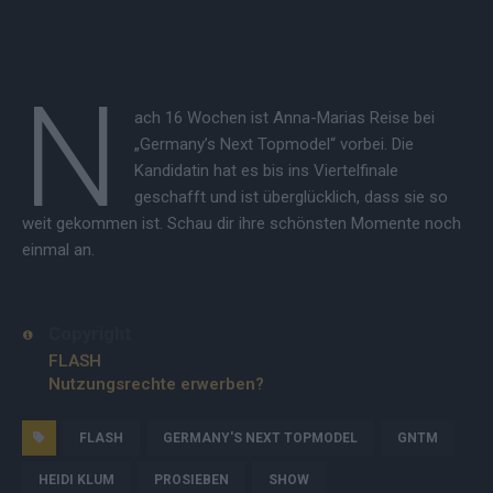
N
ach 16 Wochen ist Anna-Marias Reise bei
„Germany’s Next Topmodel“ vorbei. Die
Kandidatin hat es bis ins Viertelfinale
geschafft und ist überglücklich, dass sie so
weit gekommen ist. Schau dir ihre schönsten Momente noch
einmal an.
Copyright
FLASH
Nutzungsrechte erwerben?
FLASH
GERMANY'S NEXT TOPMODEL
GNTM
HEIDI KLUM
PROSIEBEN
SHOW