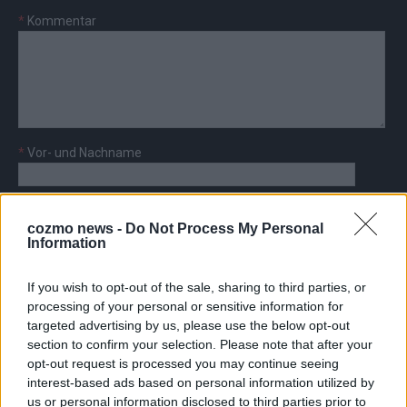
*
Kommentar
*
Vor- und Nachname
*
E-Mail
cozmo news -
Do Not Process My Personal
Information
If you wish to opt-out of the sale, sharing to third parties, or
processing of your personal or sensitive information for
targeted advertising by us, please use the below opt-out
AD
section to confirm your selection. Please note that after your
opt-out request is processed you may continue seeing
interest-based ads based on personal information utilized by
us or personal information disclosed to third parties prior to