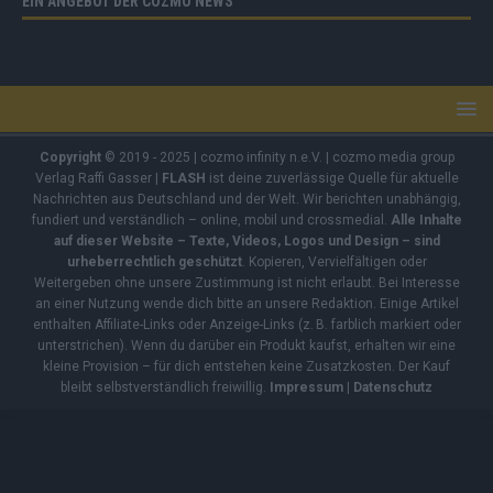
EIN ANGEBOT DER COZMO NEWS
Copyright
© 2019 - 2025 | cozmo infinity n.e.V. | cozmo media group
Verlag Raffi Gasser |
FLASH
ist deine zuverlässige Quelle für aktuelle
Nachrichten aus Deutschland und der Welt. Wir berichten unabhängig,
fundiert und verständlich – online, mobil und crossmedial.
Alle Inhalte
auf dieser Website – Texte, Videos, Logos und Design – sind
urheberrechtlich geschützt
. Kopieren, Vervielfältigen oder
Weitergeben ohne unsere Zustimmung ist nicht erlaubt. Bei Interesse
an einer Nutzung wende dich bitte an unsere Redaktion. Einige Artikel
enthalten Affiliate-Links oder Anzeige-Links (z. B. farblich markiert oder
unterstrichen). Wenn du darüber ein Produkt kaufst, erhalten wir eine
kleine Provision – für dich entstehen keine Zusatzkosten. Der Kauf
bleibt selbstverständlich freiwillig.
Impressum
|
Datenschutz