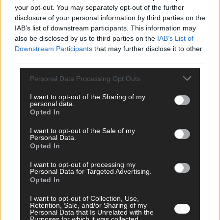
FOLGE UNS BEI FACEBOOK
your opt-out. You may separately opt-out of the further
disclosure of your personal information by third parties on the
IAB’s list of downstream participants. This information may
also be disclosed by us to third parties on the
IAB’s List of
Downstream Participants
that may further disclose it to other
third parties.
MEDIATHEK
Personal Data Processing Opt Outs
The Masked Singer: „Schöner als das Original!“ Das
I want to opt-out of the Sharing of my
Krokodil mit „November Rain“ von Guns N‘ Roses
personal data.
Opted In
I want to opt-out of the Sale of my
Germany’s Next Topmodel: Locken-Duell am Laufsteg!
Personal Data.
Werden die „Curly Boys“ die Modelwelt erobern?
Opted In
I want to opt-out of processing my
Germany’s Next Topmodel: „Ich hätte dich nicht
Personal Data for Targeted Advertising.
wiedererkannt!“ Linus ist wie verwandelt
Opted In
I want to opt-out of Collection, Use,
Retention, Sale, and/or Sharing of my
Neue Eskalation: Israel beginnt nächste
Personal Data that Is Unrelated with the
Kriegsphase, Kritik aus aller Welt
Purposes for which it was collected.