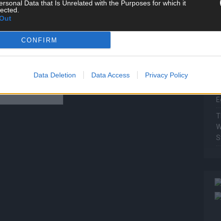
ersonal Data that Is Unrelated with the Purposes for which it
P
lected.
Out
T
W
CONFIRM
T
M
Data Deletion
Data Access
Privacy Policy
T
ö
E
T
W
S