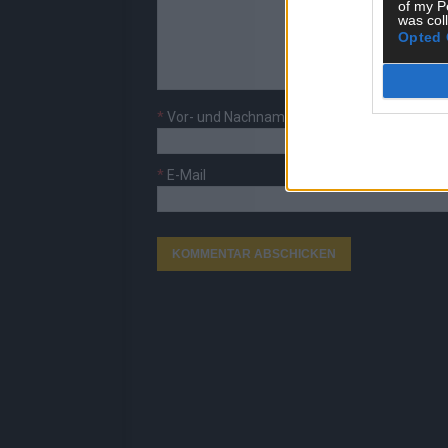
of my P
was col
Opted 
*
Vor- und Nachname
*
E-Mail