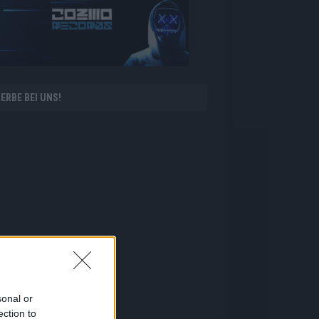
ERBE BEI UNS!
sonal or
ection to