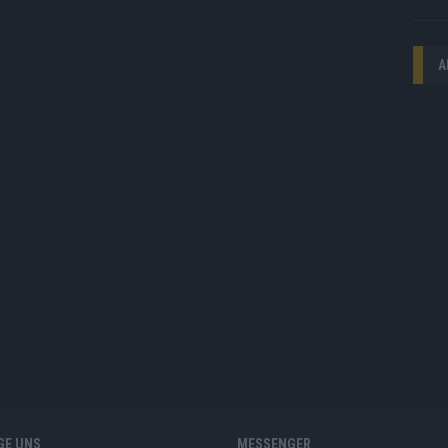
A
GE UNS
MESSENGER