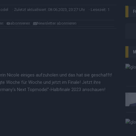
model
· Zuletzt aktualisiert: 08.06.2023, 23:27 Uhr
· Lesezeit: 1
F
en
abonnieren
Newsletter abonnieren
M
rin Nicole einiges aufzuholen und das hat sie geschafft!
e Woche für Woche und jetzt im Finale! Jetzt ihre
many’s Next Topmodel“-Halbfinale 2023 anschauen!