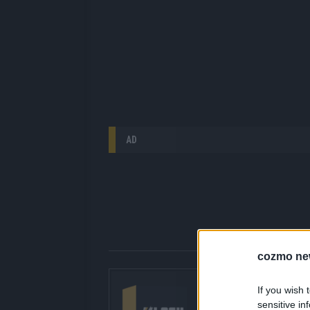
AD
cozmo ne
Über Redaktion |
If you wish 
Hier gibt’s die fres
sensitive in