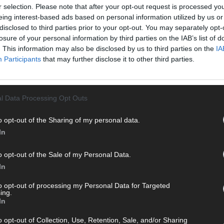
en musst. Ob News, Unterhaltung oder Specials – wir
r selection. Please note that after your opt-out request is processed y
te direkt auf den Screen, live oder on-demand. Unsere
eing interest-based ads based on personal information utilized by us or
ie Clips, Streams und Highlights extra für dich. Kein langes
disclosed to third parties prior to your opt-out. You may separately opt-
n durch endlose Seiten – einfach einschalten, mitfiebern und
losure of your personal information by third parties on the IAB’s list of
. This information may also be disclosed by us to third parties on the
IA
T
Participants
that may further disclose it to other third parties.
M
M
T
l Data Processing Opt Outs
d
d
o opt-out of the Sharing of my personal data.
T
In
M
„
 mit und teile deine Perspektive. Mit * gekennzeichnete
o opt-out of the Sale of my Personal Data.
n Klarnamen (Vor- und Nachname) und eine gültige E-Mail-
T
In
en jeden Kommentar kurz. Beiträge, die unsere
Netiquette
b
e, Beleidigungen, Hetze, Spam oder Werbung werden nicht
to opt-out of processing my Personal Data for Targeted
ing.
T
ereinbarungen
.
In
d
o opt-out of Collection, Use, Retention, Sale, and/or Sharing
T