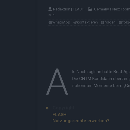
Redaktion | FLASH
Germany's Next Top
Min.
WhatsApp
kontaktieren
folgen
folg
A
ls Nachzüglerin hatte Best Age
Die GNTM Kandidatin überzeugt
schönsten Momente beim „Ger
Copyright
FLASH
Nutzungsrechte erwerben?