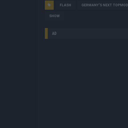
FLASH
GERMANY'S NEXT TOPMOD
SHOW
AD