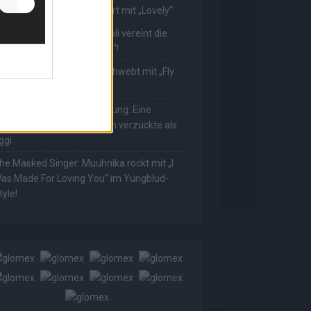
ower! Muuhnika verzaubert mit „Lovely“
he Masked Singer: Rave-Ioli vereint die
elt mit „We Are The World“!
he Masked Singer: King schwebt mit „Fly
e To The Moon“!
he Masked Singer: Enthüllung: Eine
sterreichische Moderatorin verzückte als
ggi
he Masked Singer: Muuhnika rockt mit „I
as Made For Loving You“ im Yungblud-
tyle!