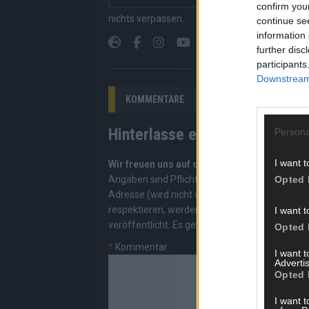
Suchen, kein Scrolle
confirm you
nichts verpassen.
continue se
information 
further disc
participants
Downstream 
KOMMENTARE
Hinterlasse einen Kommentar
Persona
I want t
Wir freuen uns auf deinen Beitrag!
Diskutiere
Opted 
Angaben sind Pflichtfelder. Bitte nutze deine
Adresse (wird nicht veröffentlicht). Wir prüf
respektieren, werden freigeschaltet; Hassred
I want t
veröffentlicht. Es gelten unsere
Datenschutzv
Opted 
*
Kommentar
I want 
Advertis
Opted 
I want t