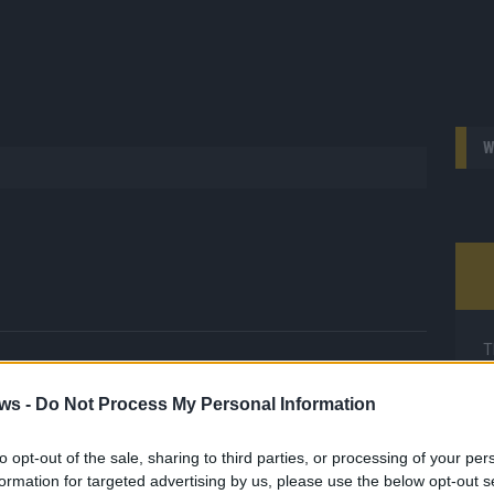
W
T
 FLASH
1648 Artikel
M
M
ws -
Do Not Process My Personal Information
hesten Streams, die spannendsten Videos und alles, was du
en musst. Ob News, Unterhaltung oder Specials – wir
T
te direkt auf den Screen, live oder on-demand. Unsere
to opt-out of the sale, sharing to third parties, or processing of your per
d
ie Clips, Streams und Highlights extra für dich. Kein langes
formation for targeted advertising by us, please use the below opt-out s
d