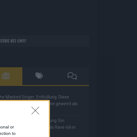
ERBE BEI UNS!
he Masked Singer: Enthüllung: Diese
oderatorin und Comedienne gewinnt als
uuhnika
he Masked Singer: Enthüllung: Ein
sonal or
eutscher Sänger hat sich als Rave-Ioli in
ection to
ie Herzen gesungen