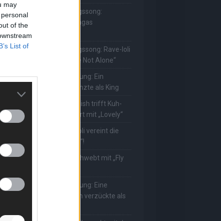
ou may
he Masked Singer: Lieblingssong:
 personal
uuhnika kehrt mit Lady Gagas
out of the
Abracadabra“ zurück
 downstream
B’s List of
he Masked Singer: Lieblingssong: Rave-Ioli
erührt erneut mit „You Are Not Alone“
he Masked Singer: Enthüllung: Ein
eutscher Schauspieler glänzte als King
he Masked Singer: Billie Eilish trifft Kuh-
ower! Muuhnika verzaubert mit „Lovely“
he Masked Singer: Rave-Ioli vereint die
elt mit „We Are The World“!
he Masked Singer: King schwebt mit „Fly
e To The Moon“!
he Masked Singer: Enthüllung: Eine
sterreichische Moderatorin verzückte als
ggi