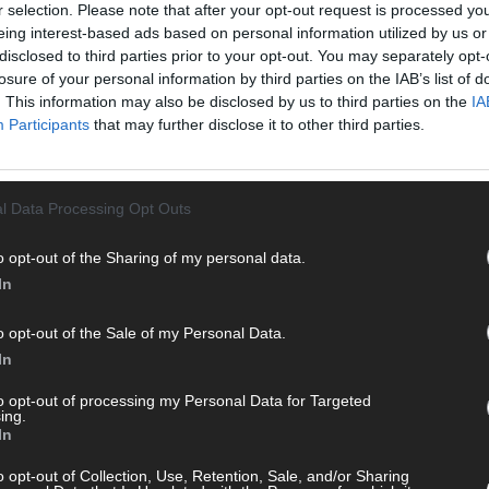
n durch endlose Seiten – einfach einschalten, mitfiebern und
r selection. Please note that after your opt-out request is processed y
T
eing interest-based ads based on personal information utilized by us or
M
disclosed to third parties prior to your opt-out. You may separately opt-
„
losure of your personal information by third parties on the IAB’s list of
. This information may also be disclosed by us to third parties on the
IA
T
Participants
that may further disclose it to other third parties.
b
T
d
l Data Processing Opt Outs
T
P
o opt-out of the Sharing of my personal data.
 mit und teile deine Perspektive. Mit * gekennzeichnete
In
n Klarnamen (Vor- und Nachname) und eine gültige E-Mail-
T
en jeden Kommentar kurz. Beiträge, die unsere
Netiquette
W
e, Beleidigungen, Hetze, Spam oder Werbung werden nicht
o opt-out of the Sale of my Personal Data.
T
ereinbarungen
.
In
M
to opt-out of processing my Personal Data for Targeted
T
ing.
ö
In
E
o opt-out of Collection, Use, Retention, Sale, and/or Sharing