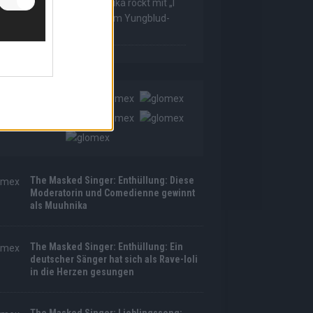
he Masked Singer: Muuhnika rockt mit „I
as Made For Loving You“ im Yungblud-
tyle!
The Masked Singer: Enthüllung: Diese
Moderatorin und Comedienne gewinnt
als Muuhnika
The Masked Singer: Enthüllung: Ein
deutscher Sänger hat sich als Rave-Ioli
in die Herzen gesungen