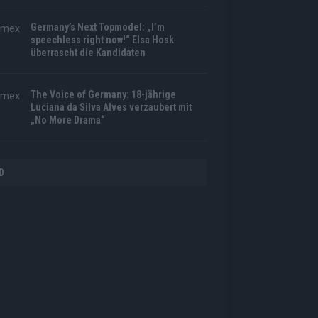
Germany’s Next Topmodel: „I’m
speechless right now!“ Elsa Hosk
überrascht die Kandidaten
The Voice of Germany: 18-jährige
Luciana da Silva Alves verzaubert mit
„No More Drama“
D