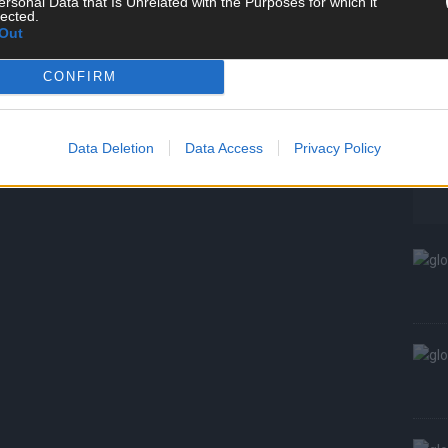
ersonal Data that Is Unrelated with the Purposes for which it
T
lected.
W
Out
S
CONFIRM
Data Deletion
Data Access
Privacy Policy