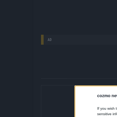
AD
Über Redaktion |
cozmo ne
Hier gibt’s die fres
gerade unbedingt seh
bringen dir die Inhal
If you wish 
Redaktion kuratiert d
sensitive in