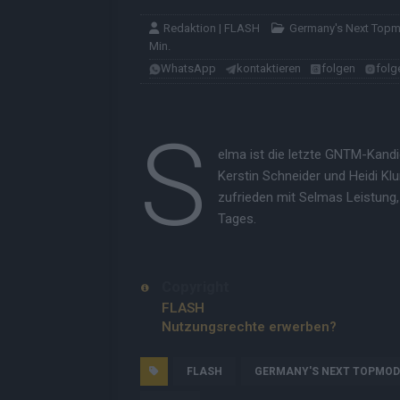
Redaktion | FLASH
Germany's Next Top
Min.
WhatsApp
kontaktieren
folgen
folg
S
elma ist die letzte GNTM-Kandi
Kerstin Schneider und Heidi Kl
zufrieden mit Selmas Leistung
Tages.
Copyright
FLASH
Nutzungsrechte erwerben?
FLASH
GERMANY'S NEXT TOPMOD