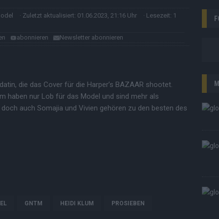
model
· Zuletzt aktualisiert: 01.06.2023, 21:16 Uhr
· Lesezeit: 1
F
en
abonnieren
Newsletter abonnieren
M
datin, die das Cover für die Harper’s BAZAAR shootet.
um haben nur Lob für das Model und sind mehr als
, doch auch Somajia und Vivien gehören zu den besten des
EL
GNTM
HEIDI KLUM
PROSIEBEN