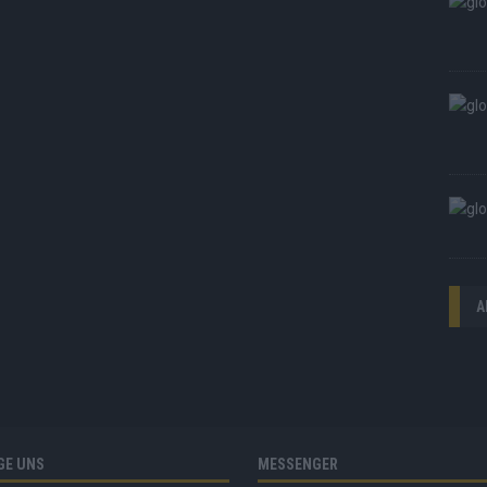
A
GE UNS
MESSENGER