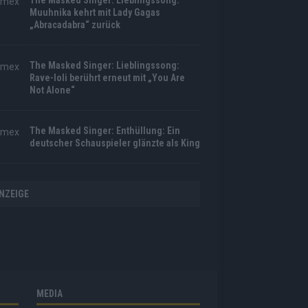
The Masked Singer: Lieblingssong:
Muuhnika kehrt mit Lady Gagas
„Abracadabra“ zurück
The Masked Singer: Lieblingssong:
Rave-Ioli berührt erneut mit „You Are
Not Alone“
The Masked Singer: Enthüllung: Ein
deutscher Schauspieler glänzte als King
NZEIGE
MEDIA