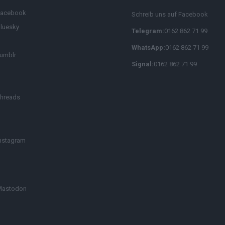
Facebook
Schreib uns auf Facebook
luesky
Telegram:
0162 862 71 99
WhatsApp:
0162 862 71 99
umblr
Signal:
0162 862 71 99
hreads
nstagram
Mastodon