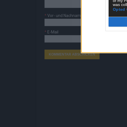
of my P
was col
Opted 
*
Vor- und Nachname
*
E-Mail