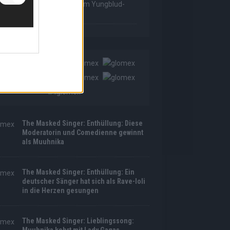
as Made For Loving You“ im Yungblud-
tyle!
The Masked Singer: Enthüllung: Diese
Moderatorin und Comedienne gewinnt
als Muuhnika
The Masked Singer: Enthüllung: Ein
deutscher Sänger hat sich als Rave-Ioli
in die Herzen gesungen
The Masked Singer: Lieblingssong: