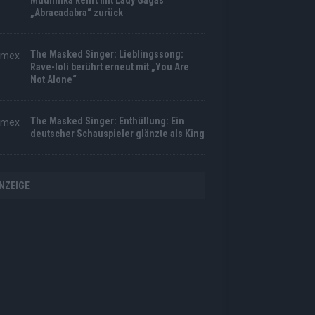
Muuhnika kehrt mit Lady Gagas
„Abracadabra“ zurück
The Masked Singer: Lieblingssong:
Rave-Ioli berührt erneut mit „You Are
Not Alone“
The Masked Singer: Enthüllung: Ein
deutscher Schauspieler glänzte als King
NZEIGE