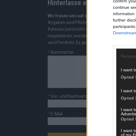
confirm you
Hinterlasse einen Kommentar
continue se
information 
Wir freuen uns auf deinen Beitrag!
Diskutiere
further disc
Angaben sind Pflichtfelder. Bitte nutze deine
participants
Adresse (wird nicht veröffentlicht). Wir prüf
Downstream 
respektieren, werden freigeschaltet; Hassred
veröffentlicht. Es gelten unsere
Datenschutzv
*
Kommentar
Persona
I want t
Opted 
I want t
*
Vor- und Nachname
Opted 
I want 
Advertis
*
E-Mail
Opted 
I want t
of my P