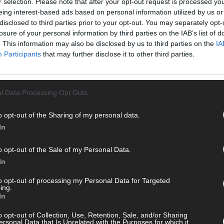
r selection. Please note that after your opt-out request is processed y
T
eing interest-based ads based on personal information utilized by us or
M
disclosed to third parties prior to your opt-out. You may separately opt-
„
 mit und teile deine Perspektive. Mit * gekennzeichnete
losure of your personal information by third parties on the IAB’s list of
n Klarnamen (Vor- und Nachname) und eine gültige E-Mail-
T
. This information may also be disclosed by us to third parties on the
IA
en jeden Kommentar kurz. Beiträge, die unsere
Netiquette
b
Participants
that may further disclose it to other third parties.
e, Beleidigungen, Hetze, Spam oder Werbung werden nicht
T
ereinbarungen
.
d
l Data Processing Opt Outs
T
P
o opt-out of the Sharing of my personal data.
T
In
W
o opt-out of the Sale of my Personal Data.
T
In
M
T
to opt-out of processing my Personal Data for Targeted
ing.
ö
In
E
o opt-out of Collection, Use, Retention, Sale, and/or Sharing
T
ersonal Data that Is Unrelated with the Purposes for which it