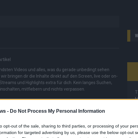
W
rtikel
endsten Videos und alles, was du gerade unbedingt sehen
r bringen dir die Inhalte direkt auf den Screen, live oder on-
Streams und Highlights extra für dich. Kein langes Suchen,
inschalten, mitfiebern und nichts verpassen.
T
M
M
ws -
Do Not Process My Personal Information
T
d
to opt-out of the sale, sharing to third parties, or processing of your per
d
formation for targeted advertising by us, please use the below opt-out s