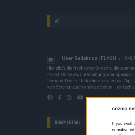
AD
Über Redaktion | FLASH
1648 A
Hier gibt’s die freshesten Streams, die spann
musst. Ob News, Unterhaltung oder Specials – wi
demand. Unsere Redaktion kuratiert die Clips, 
kein Scrollen durch endlose Seiten – einfach e
cozmo ne
KOMMENTARE
If you wish 
sensitive in