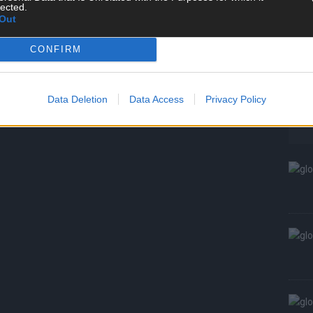
W
lected.
Out
S
CONFIRM
Data Deletion
Data Access
Privacy Policy