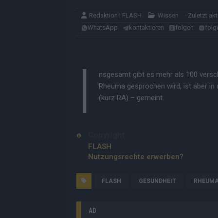
Redaktion | FLASH
Wissen
· Zuletzt ak
WhatsApp
kontaktieren
folgen
folg
I
nsgesamt gibt es mehr als 100 vers
Rheuma gesprochen wird, ist aber in d
(kurz RA) – gemeint.
Copyright
FLASH
Nutzungsrechte erwerben?
FLASH
GESUNDHEIT
RHEUM
AD