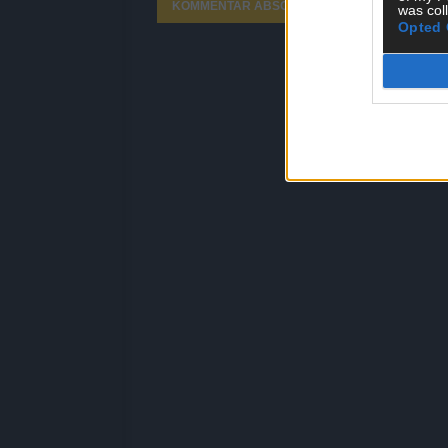
was col
Opted 