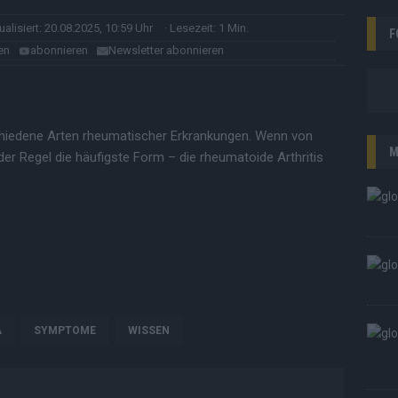
tualisiert: 20.08.2025, 10:59 Uhr
· Lesezeit: 1 Min.
F
en
abonnieren
Newsletter abonnieren
chiedene Arten rheumatischer Erkrankungen. Wenn von
M
er Regel die häufigste Form – die rheumatoide Arthritis
A
SYMPTOME
WISSEN