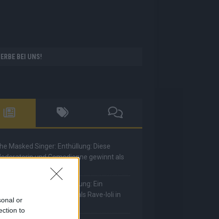
ERBE BEI UNS!
he Masked Singer: Enthüllung: Diese
oderatorin und Comedienne gewinnt als
uuhnika
he Masked Singer: Enthüllung: Ein
eutscher Sänger hat sich als Rave-Ioli in
sonal or
ie Herzen gesungen
ection to