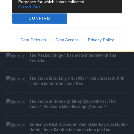
Purposes for which it was collected.
Opted Out
MEDIATHEK
CONFIRM
Sensation! Thomas Müller feiert überraschendes
Bayern-Comeback
Data Deletion
Data Access
Privacy Policy
The Masked Singer: Das erste Interview mit Tim
Bendzko
The Voice Kids: Lilly mit „I Wish“: Bei diesem Auftritt
bleiben keine Wünsche offen!
The Voice of Germany: Miley Cyrus-Hit bei „The
Voice“: Polizistin Mabella singt „Prisoner“
Germany’s Next Topmodel: Vom Skaterboy zum Model-
Hottie: Diese Kandidaten sind schon jetzt im