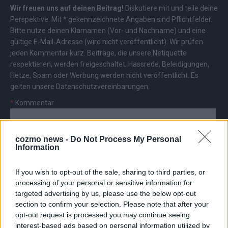
Wir freuen uns auf deinen Beitrag!
Diskutiere mit und teile deine
Perspektive. Mit * gekennzeichnete Angaben sind Pflichtfelder.
Bitte nutze deinen Klarnamen (Vor- und Nachname) und eine
gültige E-Mail-Adresse (wird nicht veröffentlicht). Wir prüfen
jeden Kommentar kurz. Beiträge, die unsere
Netiquette
respektieren, werden freigeschaltet; Hassrede, Beleidigungen,
Hetze, Spam oder Werbung werden nicht veröffentlicht. Es
gelten unsere
Datenschutzvereinbarungen
.
*
Kommentar
cozmo news -
Do Not Process My Personal
Information
If you wish to opt-out of the sale, sharing to third parties, or
*
Vor- und Nachname
processing of your personal or sensitive information for
targeted advertising by us, please use the below opt-out
section to confirm your selection. Please note that after your
*
E-Mail
opt-out request is processed you may continue seeing
interest-based ads based on personal information utilized by