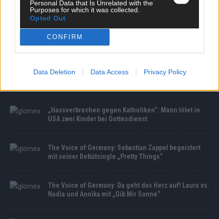
Personal Data that Is Unrelated with the
Purposes for which it was collected.
Opted Out
CONFIRM
MEDIATHEK
Data Deletion
Data Access
Privacy Policy
The Voice Kids: So klingt Schönheit: Arhanna glänzt
mit „Beautiful Things“ von Benson Boone
„Hassverbrechen gegen Katholiken“: Mann tötet in
USA zwei Kinder bei Gottesdienst
The Voice of Germany: Sebastian Zappel begeistert
mit seiner Debütsingle „Pretty Things“
The Voice of Germany: Da geht das Herz auf! Laura vs.
Nadia und Annika mit „Gib Mir Sonne“