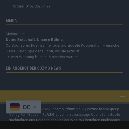
Signal:
0162 862 71 99
MEDIA
Mediadaten
Deine Botschaft. Unsere Bühne.
Ob Sponsored Post, Banner oder individuelle Kooperation – erreiche
Deine Zielgruppe genau dort, wo sie aktiv ist.
➔
Jetzt Werbung buchen & sichtbar werden!
EIN ANGEBOT DER COZMO NEWS
DE
Copyright
© 2019 - 2025 | cozmo infinity n.e.V. | cozmo media group
Verlag Raffi Gasser |
FLASH
ist deine zuverlässige Quelle für aktuelle
Nachrichten aus Deutschland und der Welt. Wir berichten unabhängig,
fundiert und verständlich – online, mobil und crossmedial.
Alle Inhalte