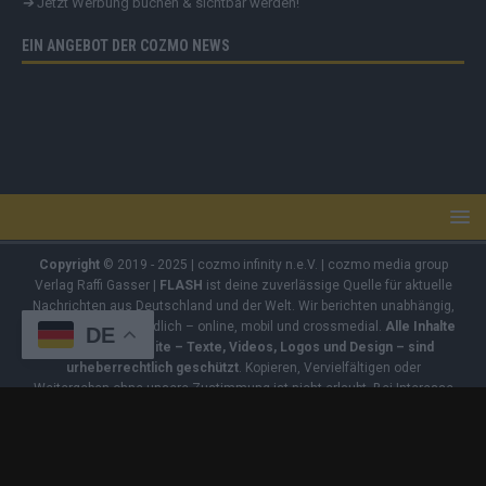
➔
Jetzt Werbung buchen & sichtbar werden!
EIN ANGEBOT DER COZMO NEWS
Copyright
© 2019 - 2025 | cozmo infinity n.e.V. | cozmo media group
Verlag Raffi Gasser |
FLASH
ist deine zuverlässige Quelle für aktuelle
Nachrichten aus Deutschland und der Welt. Wir berichten unabhängig,
fundiert und verständlich – online, mobil und crossmedial.
Alle Inhalte
DE
auf dieser Website – Texte, Videos, Logos und Design – sind
urheberrechtlich geschützt
. Kopieren, Vervielfältigen oder
Weitergeben ohne unsere Zustimmung ist nicht erlaubt. Bei Interesse
an einer Nutzung wende dich bitte an unsere Redaktion. Einige Artikel
enthalten Affiliate-Links oder Anzeige-Links (z. B. farblich markiert oder
unterstrichen). Wenn du darüber ein Produkt kaufst, erhalten wir eine
kleine Provision – für dich entstehen keine Zusatzkosten. Der Kauf