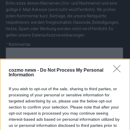
Bitte nutze deinen Klarnamen (Vor- und Nachname) und eine
gültige E-Mail-Adresse (wird nicht veröffentlicht). Wir prüfen
jeden Kommentar kurz. Beiträge, die unsere
Netiquette
respektieren, werden freigeschaltet; Hassrede, Beleidigungen,
Hetze, Spam oder Werbung werden nicht veröffentlicht. Es
gelten unsere
Datenschutzvereinbarungen
.
*
Kommentar
cozmo news -
Do Not Process My Personal
Information
*
Vor- und Nachname
If you wish to opt-out of the sale, sharing to third parties, or
processing of your personal or sensitive information for
targeted advertising by us, please use the below opt-out
*
E-Mail
section to confirm your selection. Please note that after your
opt-out request is processed you may continue seeing
interest-based ads based on personal information utilized by
us or personal information disclosed to third parties prior to