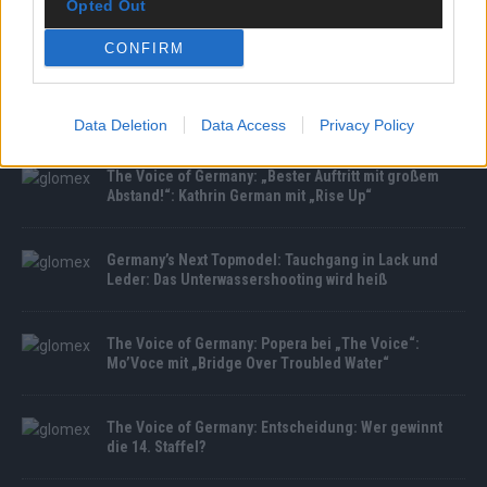
Opted Out
CONFIRM
MEDIATHEK
Mit dem richtigen Schutz die Fußball-EM genießen
Data Deletion
Data Access
Privacy Policy
The Voice of Germany: „Bester Auftritt mit großem
Abstand!“: Kathrin German mit „Rise Up“
Germany’s Next Topmodel: Tauchgang in Lack und
Leder: Das Unterwassershooting wird heiß
The Voice of Germany: Popera bei „The Voice“:
Mo’Voce mit „Bridge Over Troubled Water“
The Voice of Germany: Entscheidung: Wer gewinnt
die 14. Staffel?