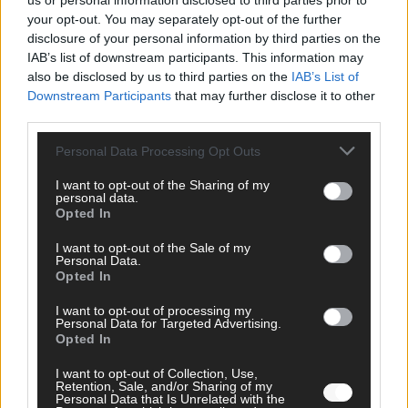
us or personal information disclosed to third parties prior to
your opt-out. You may separately opt-out of the further
disclosure of your personal information by third parties on the
FOLGE UNS BEI FACEBOOK
IAB’s list of downstream participants. This information may
also be disclosed by us to third parties on the
IAB’s List of
Downstream Participants
that may further disclose it to other
third parties.
Personal Data Processing Opt Outs
MEDIATHEK
I want to opt-out of the Sharing of my
personal data.
Kanada und Deutschland schließen Abkommen über
Opted In
Seltene Erden
I want to opt-out of the Sale of my
Personal Data.
Opted In
Germany’s Next Topmodel: Hat Tracy ihre zweite
Chance bei GNTM verspielt?
I want to opt-out of processing my
Personal Data for Targeted Advertising.
Opted In
Germany’s Next Topmodel: Lucas: „Und dann merk ich
wie meine Hose immer weiter reißt“
I want to opt-out of Collection, Use,
Retention, Sale, and/or Sharing of my
Personal Data that Is Unrelated with the