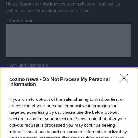
Hetze, Spam oder Werbung werden nicht veröffentlicht. Es
gelten unsere
Datenschutzvereinbarungen
.
*
Kommentar
*
Vor- und Nachname
cozmo news -
Do Not Process My Personal
*
E-Mail
Information
If you wish to opt-out of the sale, sharing to third parties, or
processing of your personal or sensitive information for
targeted advertising by us, please use the below opt-out
section to confirm your selection. Please note that after your
AD
opt-out request is processed you may continue seeing
interest-based ads based on personal information utilized by