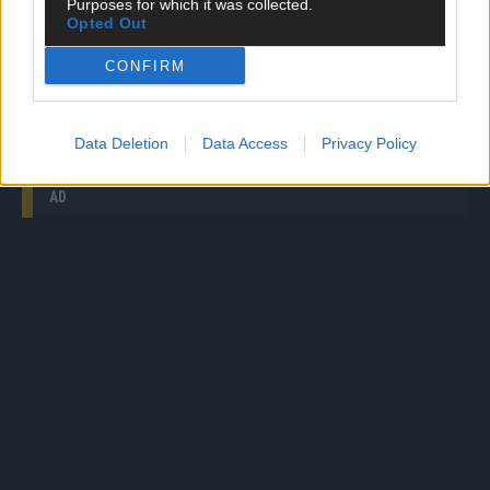
Purposes for which it was collected.
The Voice Kids: Bei diesem Klassiker liegt ein
Opted Out
Knistern in der Luft: Ian mit „Unchained Melody“
CONFIRM
Germany’s Next Topmodel: Zweite Chance: Die
Wackelkandidaten müssen sich vor Heidi beweisen
Data Deletion
Data Access
Privacy Policy
AD