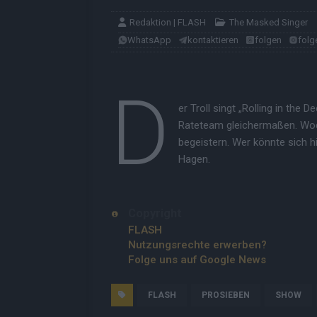
Redaktion | FLASH
The Masked Singer
WhatsApp
kontaktieren
folgen
folg
D
er Troll singt „Rolling in the
Rateteam gleichermaßen. Woc
begeistern. Wer könnte sich hi
Hagen.
Copyright
FLASH
Nutzungsrechte erwerben?
Folge uns auf Google News
FLASH
PROSIEBEN
SHOW