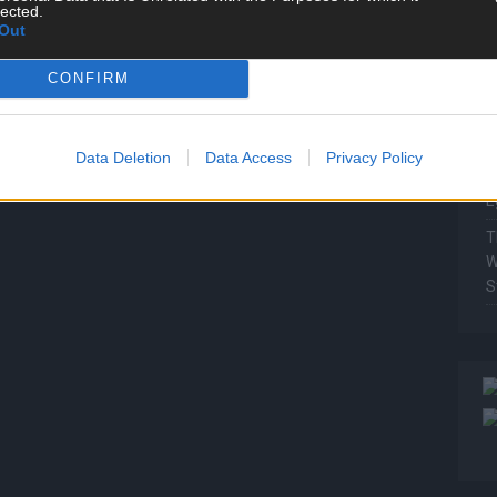
lected.
Out
T
W
CONFIRM
T
M
T
Data Deletion
Data Access
Privacy Policy
ö
E
T
W
S