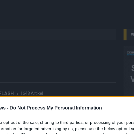
W
 FLASH
1648 Artikel
hesten Streams, die spannendsten Videos und alles, was du
ws -
Do Not Process My Personal Information
en musst. Ob News, Unterhaltung oder Specials – wir
te direkt auf den Screen, live oder on-demand. Unsere
ie Clips, Streams und Highlights extra für dich. Kein langes
to opt-out of the sale, sharing to third parties, or processing of your per
n durch endlose Seiten – einfach einschalten, mitfiebern und
formation for targeted advertising by us, please use the below opt-out s