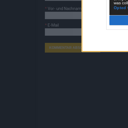
was col
Opted 
*
Vor- und Nachname
*
E-Mail