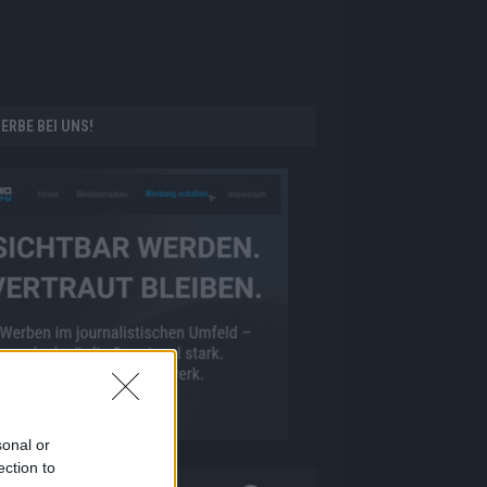
ERBE BEI UNS!
sonal or
ection to