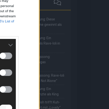
ou may
 personal
out of the
 downstream
he Masked Singer: Enthüllung: Diese
B’s List of
oderatorin und Comedienne gewinnt als
uuhnika
he Masked Singer: Enthüllung: Ein
eutscher Sänger hat sich als Rave-Ioli in
ie Herzen gesungen
he Masked Singer: Lieblingssong:
uuhnika kehrt mit Lady Gagas
Abracadabra“ zurück
he Masked Singer: Lieblingssong: Rave-Ioli
erührt erneut mit „You Are Not Alone“
he Masked Singer: Enthüllung: Ein
eutscher Schauspieler glänzte als King
he Masked Singer: Billie Eilish trifft Kuh-
ower! Muuhnika verzaubert mit „Lovely“