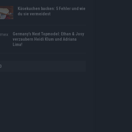
Käsekuchen backen: 5 Fehler und wie
du sie vermeidest
Germany’s Next Topmodel: Ethan & Josy
verzaubern Heidi Klum und Adriana
Lima!
D