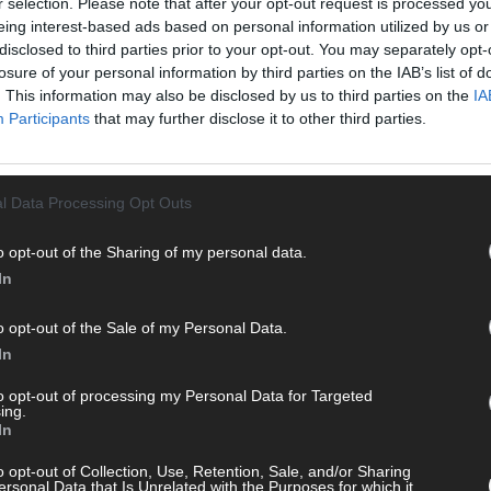
r selection. Please note that after your opt-out request is processed y
eing interest-based ads based on personal information utilized by us or
disclosed to third parties prior to your opt-out. You may separately opt-
losure of your personal information by third parties on the IAB’s list of
T
. This information may also be disclosed by us to third parties on the
IA
M
Participants
that may further disclose it to other third parties.
M
T
d
l Data Processing Opt Outs
d
 mit und teile deine Perspektive. Mit * gekennzeichnete
o opt-out of the Sharing of my personal data.
T
n Klarnamen (Vor- und Nachname) und eine gültige E-Mail-
In
M
en jeden Kommentar kurz. Beiträge, die unsere
Netiquette
„
e, Beleidigungen, Hetze, Spam oder Werbung werden nicht
o opt-out of the Sale of my Personal Data.
ereinbarungen
.
T
In
b
to opt-out of processing my Personal Data for Targeted
T
ing.
d
In
T
o opt-out of Collection, Use, Retention, Sale, and/or Sharing
P
ersonal Data that Is Unrelated with the Purposes for which it