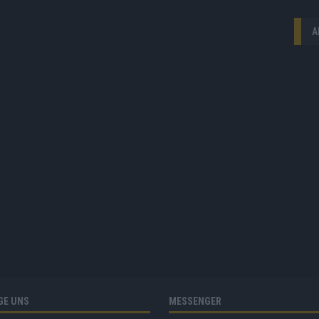
A
GE UNS
MESSENGER