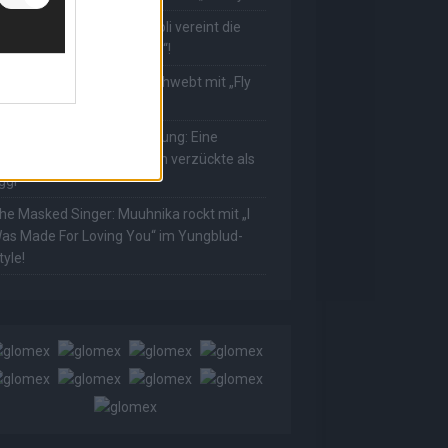
he Masked Singer: Rave-Ioli vereint die
elt mit „We Are The World“!
he Masked Singer: King schwebt mit „Fly
e To The Moon“!
he Masked Singer: Enthüllung: Eine
sterreichische Moderatorin verzückte als
ggi
he Masked Singer: Muuhnika rockt mit „I
as Made For Loving You“ im Yungblud-
tyle!