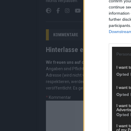
nichts verpassen.
confirm you
continue se
information 
further disc
participants
Downstream 
KOMMENTARE
Hinterlasse einen Kommentar
Persona
Wir freuen uns auf deinen Beitrag!
Diskutiere
I want t
Angaben sind Pflichtfelder. Bitte nutze deine
Opted 
Adresse (wird nicht veröffentlicht). Wir prüf
respektieren, werden freigeschaltet; Hassred
I want t
veröffentlicht. Es gelten unsere
Datenschutzv
Opted 
*
Kommentar
I want 
Advertis
Opted 
I want t
of my P