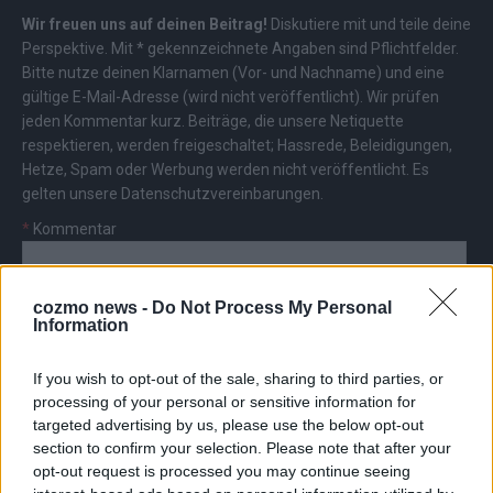
Wir freuen uns auf deinen Beitrag!
Diskutiere mit und teile deine
Perspektive. Mit * gekennzeichnete Angaben sind Pflichtfelder.
Bitte nutze deinen Klarnamen (Vor- und Nachname) und eine
gültige E-Mail-Adresse (wird nicht veröffentlicht). Wir prüfen
jeden Kommentar kurz. Beiträge, die unsere
Netiquette
respektieren, werden freigeschaltet; Hassrede, Beleidigungen,
Hetze, Spam oder Werbung werden nicht veröffentlicht. Es
gelten unsere
Datenschutzvereinbarungen
.
*
Kommentar
cozmo news -
Do Not Process My Personal
Information
If you wish to opt-out of the sale, sharing to third parties, or
*
Vor- und Nachname
processing of your personal or sensitive information for
targeted advertising by us, please use the below opt-out
section to confirm your selection. Please note that after your
*
E-Mail
opt-out request is processed you may continue seeing