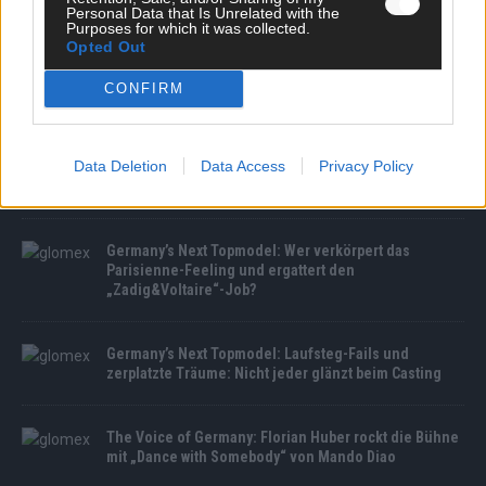
Personal Data that Is Unrelated with the
Purposes for which it was collected.
Opted Out
CONFIRM
MEDIATHEK
Data Deletion
Data Access
Privacy Policy
The Voice of Germany: Frech, wild & wunderbar: Neo
Schneider gibt Vollgas mit „Unikat“ von SDP
Germany’s Next Topmodel: Wer verkörpert das
Parisienne-Feeling und ergattert den
„Zadig&Voltaire“-Job?
Germany’s Next Topmodel: Laufsteg-Fails und
zerplatzte Träume: Nicht jeder glänzt beim Casting
The Voice of Germany: Florian Huber rockt die Bühne
mit „Dance with Somebody“ von Mando Diao