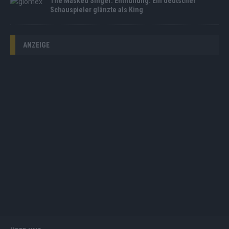
The Masked Singer: Enthüllung: Ein deutscher
Schauspieler glänzte als King
ANZEIGE