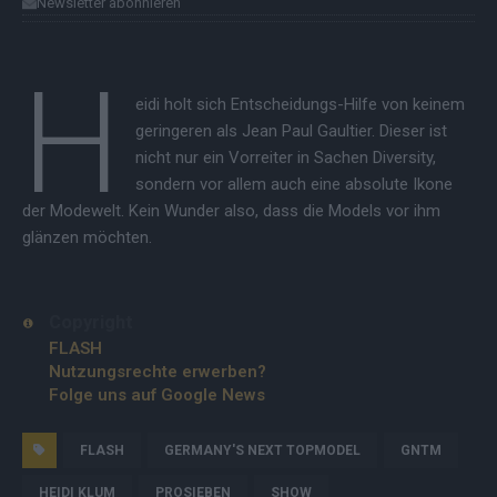
Newsletter abonnieren
H
eidi holt sich Entscheidungs-Hilfe von keinem
geringeren als Jean Paul Gaultier. Dieser ist
nicht nur ein Vorreiter in Sachen Diversity,
sondern vor allem auch eine absolute Ikone
der Modewelt. Kein Wunder also, dass die Models vor ihm
glänzen möchten.
Copyright
FLASH
Nutzungsrechte erwerben?
Folge uns auf Google News
FLASH
GERMANY'S NEXT TOPMODEL
GNTM
HEIDI KLUM
PROSIEBEN
SHOW