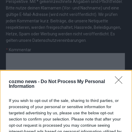
Perspektive. Mit * gekennzeichnete Angaben sind Pflichtfelder.
Bitte nutze deinen Klarnamen (Vor- und Nachname) und eine
gültige E-Mail-Adresse (wird nicht veröffentlicht). Wir prüfen
jeden Kommentar kurz. Beiträge, die unsere
Netiquette
respektieren, werden freigeschaltet; Hassrede, Beleidigungen,
Hetze, Spam oder Werbung werden nicht veröffentlicht. Es
gelten unsere
Datenschutzvereinbarungen
.
*
Kommentar
cozmo news -
Do Not Process My Personal
Information
*
Vor- und Nachname
If you wish to opt-out of the sale, sharing to third parties, or
processing of your personal or sensitive information for
*
E-Mail
targeted advertising by us, please use the below opt-out
section to confirm your selection. Please note that after your
opt-out request is processed you may continue seeing
interest-based ads based on personal information utilized by