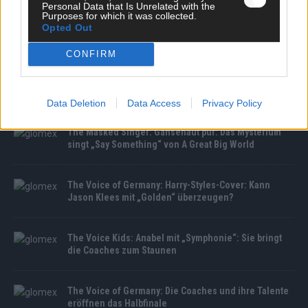
Personal Data that Is Unrelated with the
Purposes for which it was collected.
Opted Out
MEDIATHEK
CONFIRM
Germany’s Next Topmodel: Locken-Duell am Laufsteg!
Werden die „Curly Boys“ die Modelwelt erobern?
Data Deletion
Data Access
Privacy Policy
The Masked Singer: Gänsehaut pur: Das Mysterium
singt „Say Something“ von A Great Big World
The Voice of Germany: Harry-Styles-Cover: Kann
Jason Klees mit „Golden“ überzeugen?
The Voice Kids: Anabel mit „Symphonie“: Sie bringt
die Coaches zum Staunen
The Voice of Germany: Die Coaches und ihre Talente
eröffnen das Halbfinale