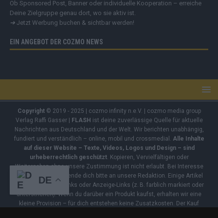
Ob Sponsored Post, Banner oder individuelle Kooperation – erreiche
Deine Zielgruppe genau dort, wo sie aktiv ist.
➔
Jetzt Werbung buchen & sichtbar werden!
EIN ANGEBOT DER COZMO NEWS
Copyright
© 2019 - 2025 | cozmo infinity n.e.V. | cozmo media group
Verlag Raffi Gasser |
FLASH
ist deine zuverlässige Quelle für aktuelle
Nachrichten aus Deutschland und der Welt. Wir berichten unabhängig,
fundiert und verständlich – online, mobil und crossmedial.
Alle Inhalte
auf dieser Website – Texte, Videos, Logos und Design – sind
urheberrechtlich geschützt
. Kopieren, Vervielfältigen oder
Weitergeben ohne unsere Zustimmung ist nicht erlaubt. Bei Interesse
an einer Nutzung wende dich bitte an unsere Redaktion. Einige Artikel
DE
enthalten Affiliate-Links oder Anzeige-Links (z. B. farblich markiert oder
unterstrichen). Wenn du darüber ein Produkt kaufst, erhalten wir eine
kleine Provision – für dich entstehen keine Zusatzkosten. Der Kauf
bleibt selbstverständlich freiwillig.
Impressum
|
Datenschutz