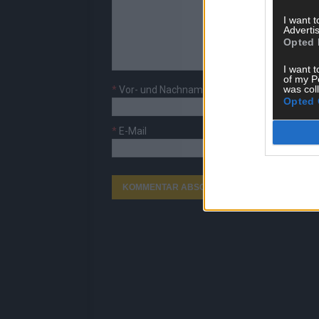
I want 
Advertis
Opted 
I want t
of my P
was col
*
Vor- und Nachname
Opted 
*
E-Mail