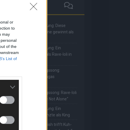
sonal or
he Masked Singer: Enthüllung: Diese
ection to
oderatorin und Comedienne gewinnt als
ou may
uuhnika
 personal
out of the
he Masked Singer: Enthüllung: Ein
 downstream
eutscher Sänger hat sich als Rave-Ioli in
B’s List of
ie Herzen gesungen
he Masked Singer: Lieblingssong:
uuhnika kehrt mit Lady Gagas
Abracadabra“ zurück
he Masked Singer: Lieblingssong: Rave-Ioli
erührt erneut mit „You Are Not Alone“
he Masked Singer: Enthüllung: Ein
eutscher Schauspieler glänzte als King
he Masked Singer: Billie Eilish trifft Kuh-