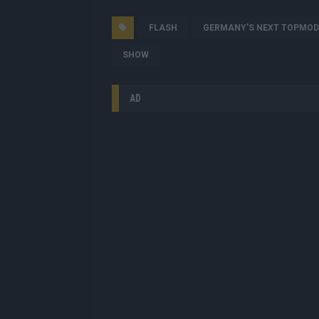
FLASH
GERMANY'S NEXT TOPMOD
SHOW
AD