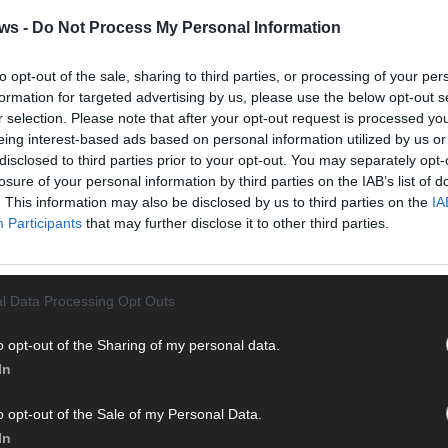
en musst. Ob News, Unterhaltung oder Specials – wir
ws -
Do Not Process My Personal Information
te direkt auf den Screen, live oder on-demand. Unsere
ie Clips, Streams und Highlights extra für dich. Kein langes
to opt-out of the sale, sharing to third parties, or processing of your per
n durch endlose Seiten – einfach einschalten, mitfiebern und
T
formation for targeted advertising by us, please use the below opt-out s
M
r selection. Please note that after your opt-out request is processed y
M
eing interest-based ads based on personal information utilized by us or
disclosed to third parties prior to your opt-out. You may separately opt-
T
losure of your personal information by third parties on the IAB’s list of
d
. This information may also be disclosed by us to third parties on the
IA
d
Participants
that may further disclose it to other third parties.
T
M
„
l Data Processing Opt Outs
 mit und teile deine Perspektive. Mit * gekennzeichnete
T
n Klarnamen (Vor- und Nachname) und eine gültige E-Mail-
b
o opt-out of the Sharing of my personal data.
en jeden Kommentar kurz. Beiträge, die unsere
Netiquette
In
T
e, Beleidigungen, Hetze, Spam oder Werbung werden nicht
d
ereinbarungen
.
o opt-out of the Sale of my Personal Data.
T
In