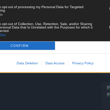
P
to opt-out of processing my Personal Data for Targeted
T
ing.
W
In
T
o opt-out of Collection, Use, Retention, Sale, and/or Sharing
ersonal Data that Is Unrelated with the Purposes for which it
M
lected.
Out
T
ö
CONFIRM
E
T
W
Data Deletion
Data Access
Privacy Policy
S