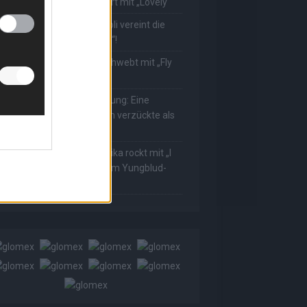
ower! Muuhnika verzaubert mit „Lovely“
he Masked Singer: Rave-Ioli vereint die
elt mit „We Are The World“!
he Masked Singer: King schwebt mit „Fly
e To The Moon“!
he Masked Singer: Enthüllung: Eine
sterreichische Moderatorin verzückte als
ggi
he Masked Singer: Muuhnika rockt mit „I
as Made For Loving You“ im Yungblud-
tyle!