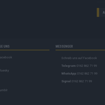
A
GE UNS
MESSENGER
Facebook
Schreib uns auf Facebook
Telegram:
0162 862 71 99
luesky
WhatsApp:
0162 862 71 99
Signal:
0162 862 71 99
umblr