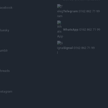
Facebook
Telegram:
0162 862 71 99
WhatsApp:
0162 862 71 99
luesky
Signal:
0162 862 71 99
umblr
hreads
nstagram