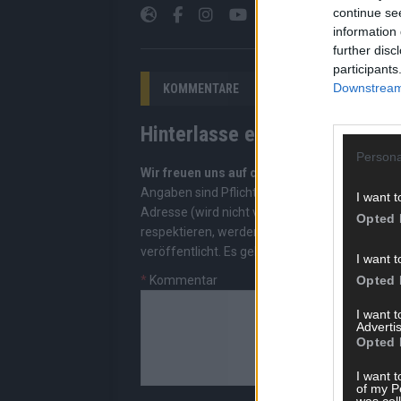
continue se
information 
further disc
participants
Downstream 
KOMMENTARE
Hinterlasse einen Kommentar
Persona
Wir freuen uns auf deinen Beitrag!
Diskutiere
Angaben sind Pflichtfelder. Bitte nutze deine
I want t
Adresse (wird nicht veröffentlicht). Wir prüf
Opted 
respektieren, werden freigeschaltet; Hassred
veröffentlicht. Es gelten unsere
Datenschutzv
I want t
Opted 
*
Kommentar
I want 
Advertis
Opted 
I want t
of my P
was col