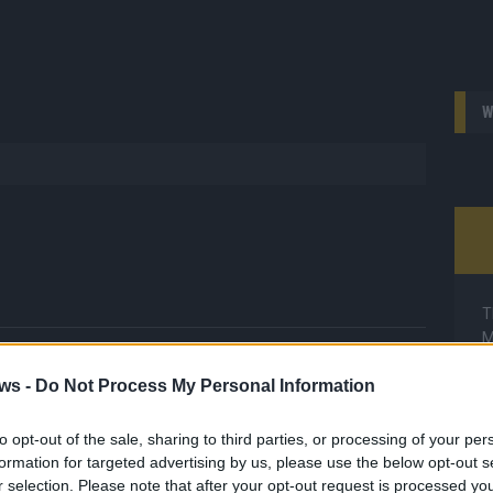
W
T
M
M
rtikel
ws -
Do Not Process My Personal Information
T
endsten Videos und alles, was du gerade unbedingt sehen
d
r bringen dir die Inhalte direkt auf den Screen, live oder on-
to opt-out of the sale, sharing to third parties, or processing of your per
d
Streams und Highlights extra für dich. Kein langes Suchen,
formation for targeted advertising by us, please use the below opt-out s
inschalten, mitfiebern und nichts verpassen.
T
r selection. Please note that after your opt-out request is processed y