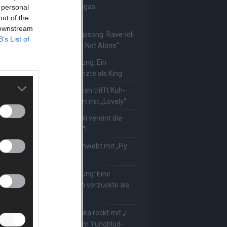
uuhnika kehrt mit Lady Gagas
 personal
out of the
Abracadabra“ zurück
 downstream
he Masked Singer: Lieblingssong: Rave-Ioli
B’s List of
erührt erneut mit „You Are Not Alone“
he Masked Singer: Enthüllung: Ein
eutscher Schauspieler glänzte als King
he Masked Singer: Billie Eilish trifft Kuh-
ower! Muuhnika verzaubert mit „Lovely“
he Masked Singer: Rave-Ioli vereint die
elt mit „We Are The World“!
he Masked Singer: King schwebt mit „Fly
e To The Moon“!
he Masked Singer: Enthüllung: Eine
sterreichische Moderatorin verzückte als
ggi
he Masked Singer: Muuhnika rockt mit „I
as Made For Loving You“ im Yungblud-