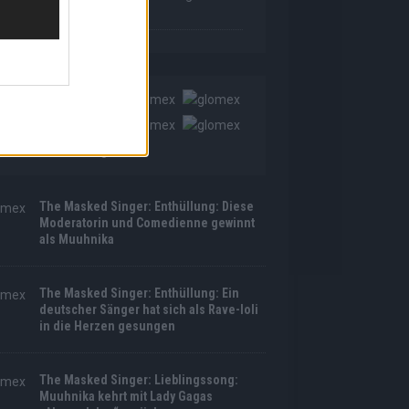
tyle!
The Masked Singer: Enthüllung: Diese
Moderatorin und Comedienne gewinnt
als Muuhnika
The Masked Singer: Enthüllung: Ein
deutscher Sänger hat sich als Rave-Ioli
in die Herzen gesungen
The Masked Singer: Lieblingssong:
Muuhnika kehrt mit Lady Gagas