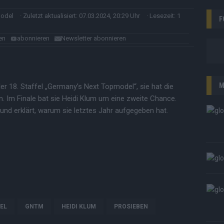
model
· Zuletzt aktualisiert: 07.03.2024, 20:29 Uhr
· Lesezeit: 1
F
en
abonnieren
Newsletter abonnieren
M
der 18. Staffel „Germany’s Next Topmodel“, sie hat die
n. Im Finale bat sie Heidi Klum um eine zweite Chance.
 und erklärt, warum sie letztes Jahr aufgegeben hat.
EL
GNTM
HEIDI KLUM
PROSIEBEN