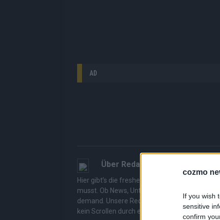
AD
Über Redaktion | FLASH
1648 A
cozmo ne
Hier gibt’s die freshesten Streams, die spann
musst. Ob News, Unterhaltung oder Specials – wi
If you wish 
demand. Unsere Redaktion kuratiert die Clips, 
sensitive in
kein Scrollen durch endlose Seiten – einfach e
confirm you