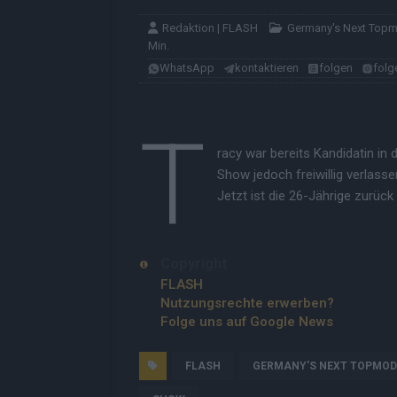
Redaktion | FLASH
Germany's Next Top
Min.
WhatsApp
kontaktieren
folgen
folg
T
racy war bereits Kandidatin in 
Show jedoch freiwillig verlasse
Jetzt ist die 26-Jährige zurück
Copyright
FLASH
Nutzungsrechte erwerben?
Folge uns auf Google News
FLASH
GERMANY'S NEXT TOPMOD