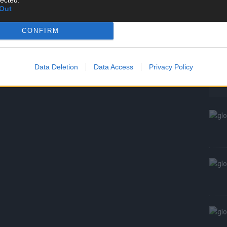
S
Out
CONFIRM
Data Deletion
Data Access
Privacy Policy