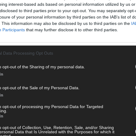
M
eing interest-based ads based on personal information utilized by us or
disclosed to third parties prior to your opt-out. You may separately opt-
„
losure of your personal information by third parties on the IAB’s list of
T
. This information may also be disclosed by us to third parties on the
IA
b
Participants
that may further disclose it to other third parties.
T
d
l Data Processing Opt Outs
T
 mit und teile deine Perspektive. Mit * gekennzeichnete
P
n Klarnamen (Vor- und Nachname) und eine gültige E-Mail-
o opt-out of the Sharing of my personal data.
T
en jeden Kommentar kurz. Beiträge, die unsere
Netiquette
In
W
e, Beleidigungen, Hetze, Spam oder Werbung werden nicht
ereinbarungen
.
T
o opt-out of the Sale of my Personal Data.
M
In
T
to opt-out of processing my Personal Data for Targeted
ing.
ö
In
E
o opt-out of Collection, Use, Retention, Sale, and/or Sharing
T
ersonal Data that Is Unrelated with the Purposes for which it
W
lected.