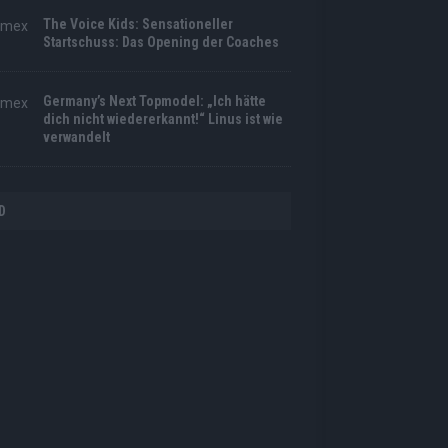
The Voice Kids: Sensationeller
Startschuss: Das Opening der Coaches
Germany’s Next Topmodel: „Ich hätte
dich nicht wiedererkannt!“ Linus ist wie
verwandelt
D