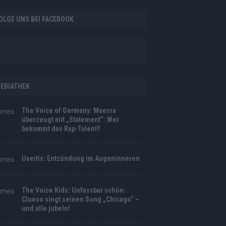
OLGE UNS BEI FACEBOOK
EDIATHEK
The Voice of Germany: Maesra
überzeugt mit „Statement“: Wer
bekommt das Rap-Talent?
Uveitis: Entzündung im Augeninneren
The Voice Kids: Unfassbar schön:
Clueso singt seinen Song „Chicago“ –
und alle jubeln!