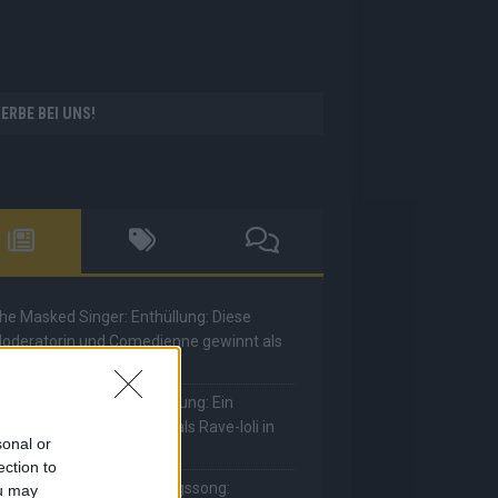
ERBE BEI UNS!
he Masked Singer: Enthüllung: Diese
oderatorin und Comedienne gewinnt als
uuhnika
he Masked Singer: Enthüllung: Ein
eutscher Sänger hat sich als Rave-Ioli in
sonal or
ie Herzen gesungen
ection to
he Masked Singer: Lieblingssong:
ou may