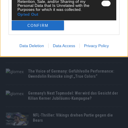
Retention, Sale, and/or Sharing of my
Personal Data that Is Unrelated with the
Purposes for which it was collected.
Opted Out
CONFIRM
MEDIATHEK
The Voice of Germany: Keule vs. Tobias Dietzek:
Data Deletion
Data Access
Privacy Policy
„Welcome to the Jungle“ entfacht ein Rock-
Feuerwerk!
The Voice of Germany: Gefühlvolle Performance:
Gwendolin Reinicke singt „True Colors“
Germany’s Next Topmodel: Wer wird das Gesicht der
Kilian Kerner Jubiläums-Kampagne?
NFL-Thriller: Vikings drehen Partie gegen die
Bears