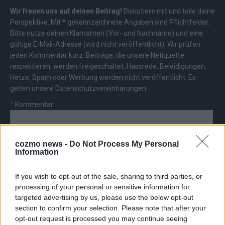
Wir freuen uns auf deinen Beitrag!
Diskutiere mit und teile deine
Perspektive. Mit * gekennzeichnete Angaben sind Pflichtfelder.
Bitte nutze deinen Klarnamen (Vor- und Nachname) und eine
gültige E-Mail-Adresse (wird nicht veröffentlicht). Wir prüfen
jeden Kommentar kurz. Beiträge, die unsere
Netiquette
respektieren, werden freigeschaltet; Hassrede, Beleidigungen,
Hetze, Spam oder Werbung werden nicht veröffentlicht. Es
gelten unsere
Datenschutzvereinbarungen
.
*
Kommentar
cozmo news -
Do Not Process My Personal
Information
If you wish to opt-out of the sale, sharing to third parties, or
*
Vor- und Nachname
processing of your personal or sensitive information for
targeted advertising by us, please use the below opt-out
*
E-Mail
section to confirm your selection. Please note that after your
opt-out request is processed you may continue seeing