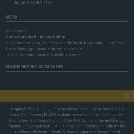
Signal:
0162 862 71 99
MEDIA
Mediadaten
Deine Botschaft. Unsere Bühne.
Ob Sponsored Post, Banner oder individuelle Kooperation – erreiche
Deine Zielgruppe genau dort, wo sie aktiv ist.
➔
Jetzt Werbung buchen & sichtbar werden!
EIN ANGEBOT DER COZMO NEWS
Copyright
© 2019 - 2025 | cozmo infinity n.e.V. | cozmo media group
Verlag Raffi Gasser |
FLASH
ist deine zuverlässige Quelle für aktuelle
Nachrichten aus Deutschland und der Welt. Wir berichten unabhängig,
fundiert und verständlich – online, mobil und crossmedial.
Alle Inhalte
auf dieser Website – Texte, Videos, Logos und Design – sind