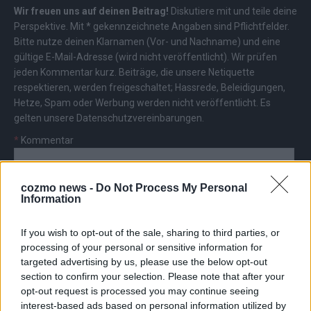
Wir freuen uns auf deinen Beitrag!
Diskutiere mit und teile deine
Perspektive. Mit * gekennzeichnete Angaben sind Pflichtfelder.
Bitte nutze deinen Klarnamen (Vor- und Nachname) und eine
gültige E-Mail-Adresse (wird nicht veröffentlicht). Wir prüfen
jeden Kommentar kurz. Beiträge, die unsere
Netiquette
respektieren, werden freigeschaltet; Hassrede, Beleidigungen,
Hetze, Spam oder Werbung werden nicht veröffentlicht. Es
gelten unsere
Datenschutzvereinbarungen
.
*
Kommentar
cozmo news -
Do Not Process My Personal
Information
If you wish to opt-out of the sale, sharing to third parties, or
*
Vor- und Nachname
processing of your personal or sensitive information for
targeted advertising by us, please use the below opt-out
section to confirm your selection. Please note that after your
*
E-Mail
opt-out request is processed you may continue seeing
interest-based ads based on personal information utilized by