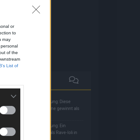
sonal or
ection to
ou may
 personal
out of the
 downstream
B’s List of
he Masked Singer: Enthüllung: Diese
oderatorin und Comedienne gewinnt als
uuhnika
he Masked Singer: Enthüllung: Ein
eutscher Sänger hat sich als Rave-Ioli in
ie Herzen gesungen