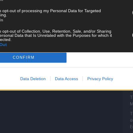
T
to opt-out of processing my Personal Data for Targeted
ing.
M
In
„
o opt-out of Collection, Use, Retention, Sale, and/or Sharing
T
ersonal Data that Is Unrelated with the Purposes for which it
b
lected.
Out
T
d
CONFIRM
T
P
Data Deletion
Data Access
Privacy Policy
T
W
T
M
T
ö
E