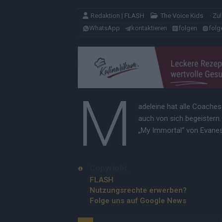
Redaktion | FLASH
The Voice Kids
· Zu
WhatsApp
kontaktieren
folgen
folg
M
adeleine hat alle Coache
auch von sich begeistern
„My Immortal“ von Evanes
Copyright
FLASH
Nutzungsrechte erwerben?
Folge uns auf Google News