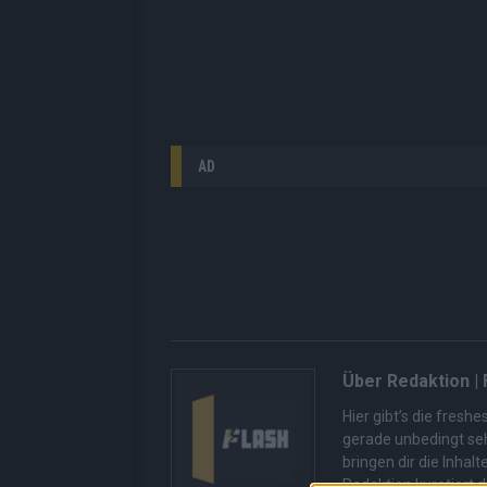
AD
Über Redaktion |
Hier gibt’s die fres
gerade unbedingt seh
bringen dir die Inhal
Redaktion kuratiert d