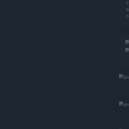
T
W
S