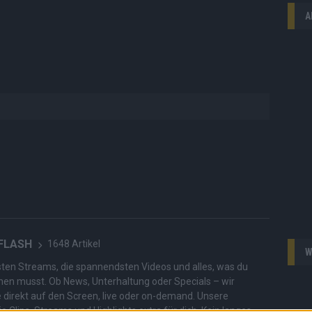
A
 FLASH
1648 Artikel
W
hesten Streams, die spannendsten Videos und alles, was du
en musst. Ob News, Unterhaltung oder Specials – wir
te direkt auf den Screen, live oder on-demand. Unsere
ie Clips, Streams und Highlights extra für dich. Kein langes