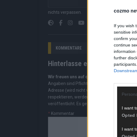
Suchen, kein Scrolle
cozmo ne
nichts verpassen.
If you wish 
sensitive in
confirm you
continue se
KOMMENTARE
information 
further disc
Hinterlasse einen Kommentar
participants
Downstream 
Wir freuen uns auf deinen Beitrag!
Diskutiere
Angaben sind Pflichtfelder. Bitte nutze deine
Adresse (wird nicht veröffentlicht). Wir prüf
Persona
respektieren, werden freigeschaltet; Hassred
veröffentlicht. Es gelten unsere
Datenschutzv
I want t
*
Kommentar
Opted 
I want t
Opted 