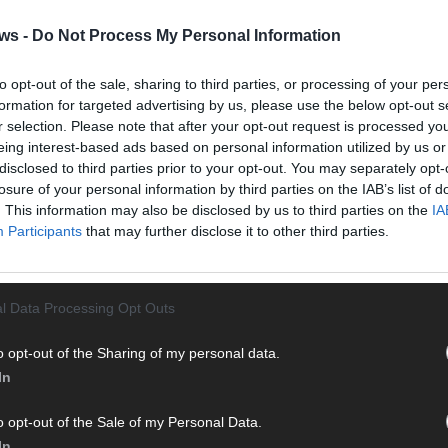
n durch endlose Seiten – einfach einschalten, mitfiebern und
ws -
Do Not Process My Personal Information
to opt-out of the sale, sharing to third parties, or processing of your per
formation for targeted advertising by us, please use the below opt-out s
r selection. Please note that after your opt-out request is processed y
eing interest-based ads based on personal information utilized by us or
disclosed to third parties prior to your opt-out. You may separately opt-
losure of your personal information by third parties on the IAB’s list of
. This information may also be disclosed by us to third parties on the
IA
Participants
that may further disclose it to other third parties.
 mit und teile deine Perspektive. Mit * gekennzeichnete
n Klarnamen (Vor- und Nachname) und eine gültige E-Mail-
en jeden Kommentar kurz. Beiträge, die unsere
Netiquette
l Data Processing Opt Outs
e, Beleidigungen, Hetze, Spam oder Werbung werden nicht
T
ereinbarungen
.
M
o opt-out of the Sharing of my personal data.
M
In
T
o opt-out of the Sale of my Personal Data.
d
In
d