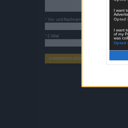
I want 
Advertis
Opted 
*
Vor- und Nachname
I want t
of my P
*
E-Mail
was col
Opted 