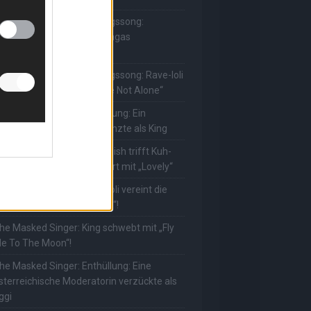
he Masked Singer: Lieblingssong:
uuhnika kehrt mit Lady Gagas
Abracadabra“ zurück
he Masked Singer: Lieblingssong: Rave-Ioli
erührt erneut mit „You Are Not Alone“
he Masked Singer: Enthüllung: Ein
eutscher Schauspieler glänzte als King
he Masked Singer: Billie Eilish trifft Kuh-
ower! Muuhnika verzaubert mit „Lovely“
he Masked Singer: Rave-Ioli vereint die
elt mit „We Are The World“!
he Masked Singer: King schwebt mit „Fly
e To The Moon“!
he Masked Singer: Enthüllung: Eine
sterreichische Moderatorin verzückte als
ggi