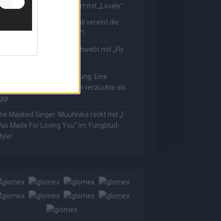
ower! Muuhnika verzaubert mit „Lovely“
he Masked Singer: Rave-Ioli vereint die
elt mit „We Are The World“!
he Masked Singer: King schwebt mit „Fly
e To The Moon“!
he Masked Singer: Enthüllung: Eine
sterreichische Moderatorin verzückte als
ggi
he Masked Singer: Muuhnika rockt mit „I
as Made For Loving You“ im Yungblud-
tyle!