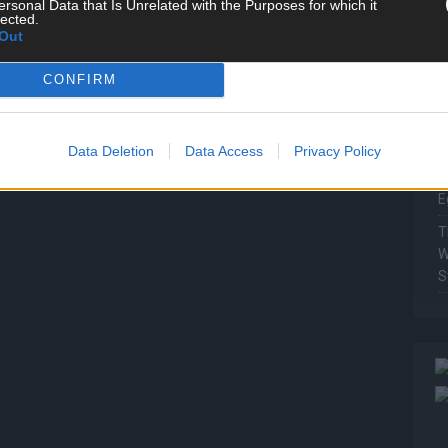
ersonal Data that Is Unrelated with the Purposes for which it
P
lected.
Out
T
W
CONFIRM
T
M
Data Deletion
Data Access
Privacy Policy
T
ö
E
T
W
S