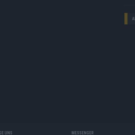
A
GE UNS
MESSENGER