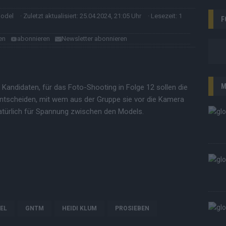
model
· Zuletzt aktualisiert: 25.04.2024, 21:05 Uhr
· Lesezeit: 1
F
en
abonnieren
Newsletter abonnieren
M
e Kandidaten, für das Foto-Shooting in Folge 12 sollen die
tscheiden, mit wem aus der Gruppe sie vor die Kamera
atürlich für Spannung zwischen den Models.
EL
GNTM
HEIDI KLUM
PROSIEBEN