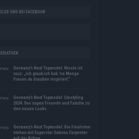
OLGE UNS BEI FACEBOOK
EDIATHEK
Germany’s Next Topmodel: Nicole ist
raus: „Ich glaub ich hab ’ne Menge
Frauen da draußen inspiriert.“
Germany’s Next Topmodel: Umstyling
2024: Das sagen Freunde und Familie zu
den neuen Looks
Germany’s Next Topmodel: Die Finalisten
stehen mit Superstar Sabrina Carpenter
auf der Bühne