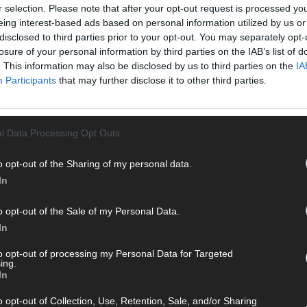
n durch endlose Seiten – einfach einschalten, mitfiebern und
r selection. Please note that after your opt-out request is processed y
eing interest-based ads based on personal information utilized by us or
disclosed to third parties prior to your opt-out. You may separately opt-
losure of your personal information by third parties on the IAB’s list of
. This information may also be disclosed by us to third parties on the
IA
T
Participants
that may further disclose it to other third parties.
M
M
T
l Data Processing Opt Outs
d
d
 mit und teile deine Perspektive. Mit * gekennzeichnete
o opt-out of the Sharing of my personal data.
T
n Klarnamen (Vor- und Nachname) und eine gültige E-Mail-
In
M
en jeden Kommentar kurz. Beiträge, die unsere
Netiquette
„
e, Beleidigungen, Hetze, Spam oder Werbung werden nicht
o opt-out of the Sale of my Personal Data.
ereinbarungen
.
T
In
b
to opt-out of processing my Personal Data for Targeted
T
ing.
In
d
T
o opt-out of Collection, Use, Retention, Sale, and/or Sharing