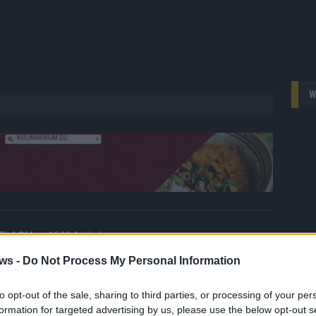
W
 FLASH
1648 Artikel
hesten Streams, die spannendsten Videos und alles, was du
ws -
Do Not Process My Personal Information
en musst. Ob News, Unterhaltung oder Specials – wir
te direkt auf den Screen, live oder on-demand. Unsere
to opt-out of the sale, sharing to third parties, or processing of your per
ie Clips, Streams und Highlights extra für dich. Kein langes
formation for targeted advertising by us, please use the below opt-out s