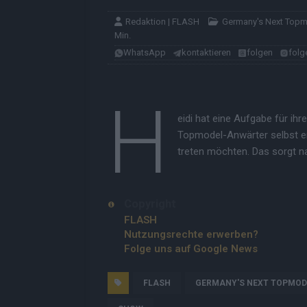
Redaktion | FLASH
Germany's Next Top
Min.
WhatsApp
kontaktieren
folgen
folg
H
eidi hat eine Aufgabe für ihr
Topmodel-Anwärter selbst en
treten möchten. Das sorgt n
Copyright
FLASH
Nutzungsrechte erwerben?
Folge uns auf Google News
FLASH
GERMANY'S NEXT TOPMOD