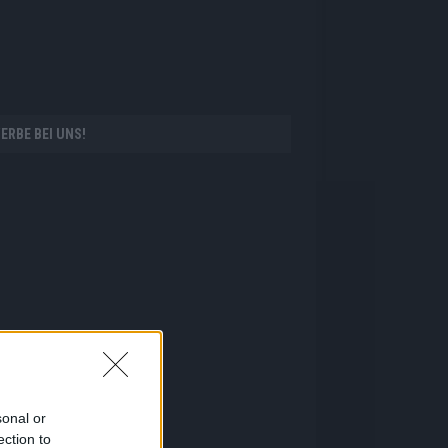
ERBE BEI UNS!
sonal or
ection to