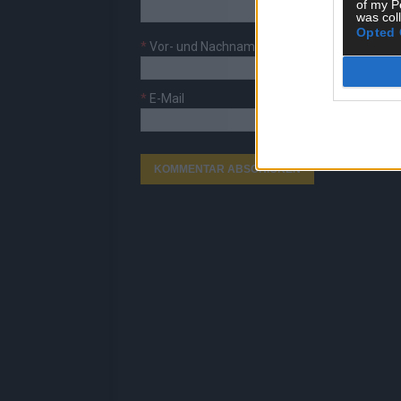
of my P
was col
Opted 
*
Vor- und Nachname
*
E-Mail