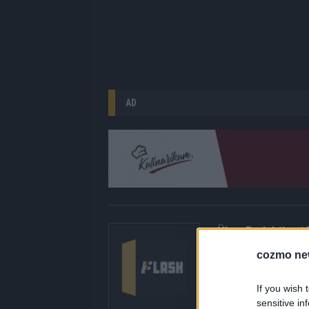
AD
Über Redaktion |
Hier gibt’s die fres
cozmo ne
gerade unbedingt seh
bringen dir die Inhal
If you wish 
Redaktion kuratiert d
sensitive in