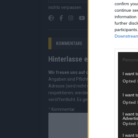
Suchen, kein Scrolle
confirm you
nichts verpassen.
continue se
information 
further disc
participants
Downstream 
KOMMENTARE
Hinterlasse einen Kommentar
Persona
Wir freuen uns auf deinen Beitrag!
Diskutiere
I want t
Angaben sind Pflichtfelder. Bitte nutze deine
Opted 
Adresse (wird nicht veröffentlicht). Wir prüf
respektieren, werden freigeschaltet; Hassred
I want t
veröffentlicht. Es gelten unsere
Datenschutzv
Opted 
*
Kommentar
I want 
Advertis
Opted 
I want t