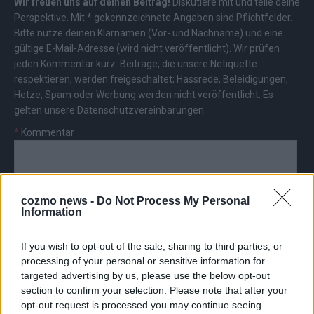
Wir freuen uns auf deinen Beitrag!
Diskutiere mit und teile deine
Perspektive. Mit * gekennzeichnete Angaben sind Pflichtfelder.
Bitte nutze deinen Klarnamen (Vor- und Nachname) und eine
gültige E-Mail-Adresse (wird nicht veröffentlicht). Wir prüfen
jeden Kommentar kurz. Beiträge, die unsere
Netiquette
respektieren, werden freigeschaltet; Hassrede, Beleidigungen,
Hetze, Spam oder Werbung werden nicht veröffentlicht. Es
gelten unsere
Datenschutzvereinbarungen
.
*
Kommentar
cozmo news -
Do Not Process My Personal
Information
*
Vor- und Nachname
If you wish to opt-out of the sale, sharing to third parties, or
processing of your personal or sensitive information for
*
E-Mail
targeted advertising by us, please use the below opt-out
section to confirm your selection. Please note that after your
opt-out request is processed you may continue seeing