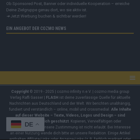
Ob Sponsored Post, Banner oder individuelle Kooperation – erreiche
Deine Zielgruppe genau dort, wo sie aktiv ist.
➔
Jetzt Werbung buchen & sichtbar werden!
EIN ANGEBOT DER COZMO NEWS
Copyright
© 2019 - 2025 | cozmo infinity n.e.V. | cozmo media group
Verlag Raffi Gasser |
FLASH
ist deine zuverlässige Quelle für aktuelle
Nachrichten aus Deutschland und der Welt. Wir berichten unabhängig,
fundiert und verständlich – online, mobil und crossmedial.
Alle Inhalte
auf dieser Website – Texte, Videos, Logos und Design – sind
urheberrechtlich geschützt
. Kopieren, Vervielfältigen oder
DE
Weitergeben ohne unsere Zustimmung ist nicht erlaubt. Bei Interesse
an einer Nutzung wende dich bitte an unsere Redaktion. Einige Artikel
enthalten Affiliate-Links oder Anzeige-Links (z. B. farblich markiert oder