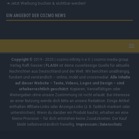
➔
Jetzt Werbung buchen & sichtbar werden!
EIN ANGEBOT DER COZMO NEWS
Copyright
© 2019 - 2025 | cozmo infinity n.e.V. | cozmo media group
Verlag Raffi Gasser |
FLASH
ist deine zuverlässige Quelle für aktuelle
Nachrichten aus Deutschland und der Welt. Wir berichten unabhängig,
fundiert und verständlich – online, mobil und crossmedial.
Alle Inhalte
auf dieser Website – Texte, Videos, Logos und Design – sind
urheberrechtlich geschützt
. Kopieren, Vervielfältigen oder
Weitergeben ohne unsere Zustimmung ist nicht erlaubt. Bei Interesse
an einer Nutzung wende dich bitte an unsere Redaktion. Einige Artikel
enthalten Affiliate-Links oder Anzeige-Links (z. B. farblich markiert oder
unterstrichen). Wenn du darüber ein Produkt kaufst, erhalten wir eine
kleine Provision – für dich entstehen keine Zusatzkosten. Der Kauf
bleibt selbstverständlich freiwillig.
Impressum
|
Datenschutz