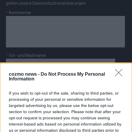
gelten unsere
Datenschutzvereinbarungen
.
*
Kommentar
*
Vor- und Nachname
*
E-Mail
cozmo news -
Do Not Process My Personal
Information
If you wish to opt-out of the sale, sharing to third parties, or
processing of your personal or sensitive information for
targeted advertising by us, please use the below opt-out
section to confirm your selection. Please note that after your
AD
opt-out request is processed you may continue seeing
interest-based ads based on personal information utilized by
us or personal information disclosed to third parties prior to