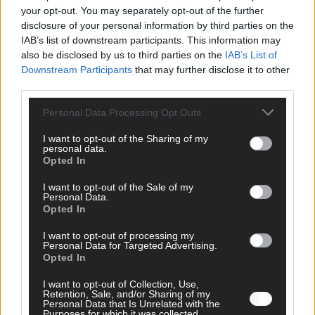
your opt-out. You may separately opt-out of the further
FOLGE UNS BEI FACEBOOK
disclosure of your personal information by third parties on the
IAB’s list of downstream participants. This information may
also be disclosed by us to third parties on the
IAB’s List of
Downstream Participants
that may further disclose it to other
third parties.
Personal Data Processing Opt Outs
MEDIATHEK
I want to opt-out of the Sharing of my
Germany’s Next Topmodel: Zoe am Boden zerstört:
personal data.
Können die anderen Models sie beruhigen?
Opted In
I want to opt-out of the Sale of my
Personal Data.
Germany’s Next Topmodel: Sensation! Klaas Heufer-
Opted In
Umlauf verpasst Magdalena einen neuen Look!
I want to opt-out of processing my
Personal Data for Targeted Advertising.
The Voice of Germany: „Brutal gut gesungen!“
Opted In
Corinna Feil räumt ab mit „Oscar Winning Tears“ von
RAYE
I want to opt-out of Collection, Use,
Retention, Sale, and/or Sharing of my
Personal Data that Is Unrelated with the
Purposes for which it was collected.