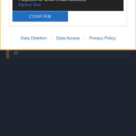
Germany’s Next Topmodel: „Du bist auch süß!“ Grace
Opted Out
und Armin sind füreinander da
CONFIRM
Germany’s Next Topmodel: Die erste Entscheidung:
Wer muss die Show verlassen?
Data Deletion
Data Access
Privacy Policy
AD