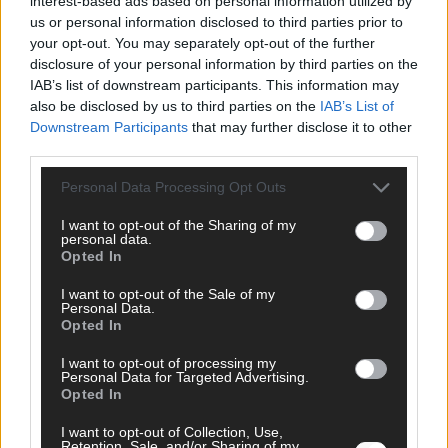
interest-based ads based on personal information utilized by
us or personal information disclosed to third parties prior to
your opt-out. You may separately opt-out of the further
disclosure of your personal information by third parties on the
FOLGE UNS BEI FACEBOOK
IAB’s list of downstream participants. This information may
also be disclosed by us to third parties on the
IAB’s List of
Downstream Participants
that may further disclose it to other
third parties.
Personal Data Processing Opt Outs
MEDIATHEK
I want to opt-out of the Sharing of my
personal data.
The Voice of Germany: „Krass!“ Nico Klemm haut die
Opted In
Coaches mit „Homicide“ von Logic feat. Eminem um
I want to opt-out of the Sale of my
Personal Data.
The Voice Kids: Wincent ist der größte Clown: „Ihr
Opted In
könnt mich buchen!“
I want to opt-out of processing my
Personal Data for Targeted Advertising.
Opted In
Rechtsstaatlichkeit ist ein Grundpfeiler der
Demokratie und ein zentraler Wert der
Europäischen Union
I want to opt-out of Collection, Use,
Retention, Sale, and/or Sharing of my