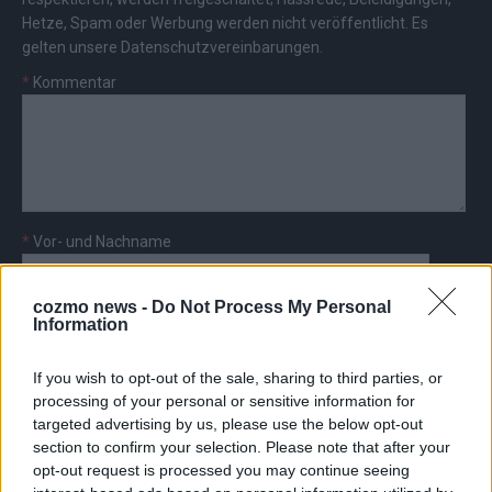
Hetze, Spam oder Werbung werden nicht veröffentlicht. Es
gelten unsere
Datenschutzvereinbarungen
.
*
Kommentar
*
Vor- und Nachname
*
E-Mail
cozmo news -
Do Not Process My Personal
Information
If you wish to opt-out of the sale, sharing to third parties, or
processing of your personal or sensitive information for
targeted advertising by us, please use the below opt-out
section to confirm your selection. Please note that after your
AD
opt-out request is processed you may continue seeing