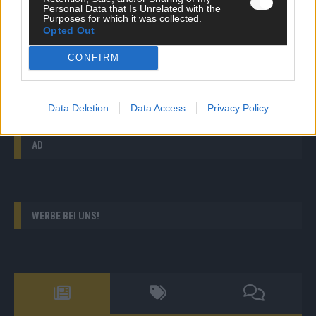
Personal Data that Is Unrelated with the
Purposes for which it was collected.
The Voice of Germany: Lara vs. Sophia: „Jar of
Opted Out
Hearts“ – Tränen bei Nico & Cro!
CONFIRM
Germany’s Next Topmodel: „Der sieht aus wie ein
junger Gott!“ Heidi ist begeistert von Armin
Data Deletion
Data Access
Privacy Policy
AD
WERBE BEI UNS!