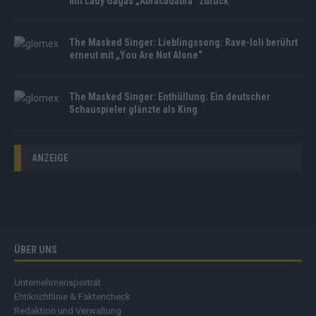
mit Lady Gagas „Abracadabra“ zurück
The Masked Singer: Lieblingssong: Rave-Ioli berührt
erneut mit „You Are Not Alone“
The Masked Singer: Enthüllung: Ein deutscher
Schauspieler glänzte als King
ANZEIGE
ÜBER UNS
Unternehmensporträt
Ehtikrichtlinie & Faktencheck
Redaktion und Verwaltung