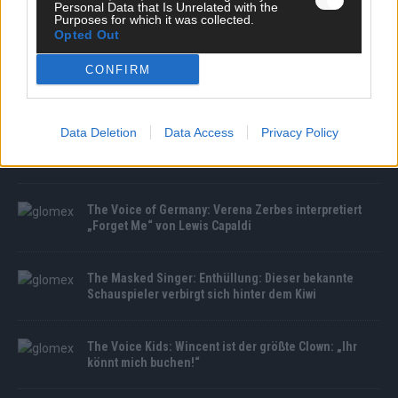
Personal Data that Is Unrelated with the
Purposes for which it was collected.
Opted Out
CONFIRM
MEDIATHEK
Data Deletion
Data Access
Privacy Policy
Germany’s Next Topmodel: Entscheidung nach der
Drag-Challenge! Wer ist raus?
The Voice of Germany: Verena Zerbes interpretiert
„Forget Me“ von Lewis Capaldi
The Masked Singer: Enthüllung: Dieser bekannte
Schauspieler verbirgt sich hinter dem Kiwi
The Voice Kids: Wincent ist der größte Clown: „Ihr
könnt mich buchen!“