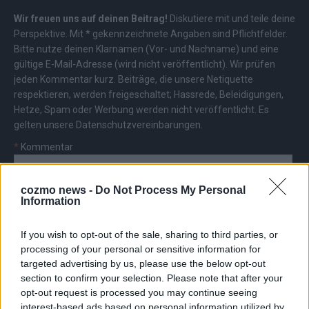
Wir freuen uns auf deinen Beitrag!
Diskutiere mit und teile deine
Perspektive. Mit * gekennzeichnete Angaben sind Pflichtfelder.
Bitte nutze deinen Klarnamen (Vor- und Nachname) und eine
gültige E-Mail-Adresse (wird nicht veröffentlicht). Wir prüfen
jeden Kommentar kurz. Beiträge, die unsere
Netiquette
respektieren, werden freigeschaltet; Hassrede, Beleidigungen,
Hetze, Spam oder Werbung werden nicht veröffentlicht. Es
gelten unsere
Datenschutzvereinbarungen
.
*
Kommentar
cozmo news -
Do Not Process My Personal
Information
If you wish to opt-out of the sale, sharing to third parties, or
*
Vor- und Nachname
processing of your personal or sensitive information for
targeted advertising by us, please use the below opt-out
section to confirm your selection. Please note that after your
*
E-Mail
opt-out request is processed you may continue seeing
interest-based ads based on personal information utilized by