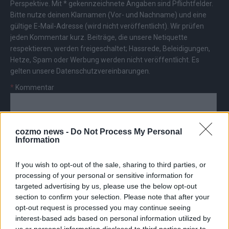
Perspektive. Mit * gekennzeichnete Angaben sind Pflichtfelder.
Bitte nutze deinen Klarnamen (Vor- und Nachname) und eine
gültige E-Mail-Adresse (wird nicht veröffentlicht). Wir prüfen
jeden Kommentar kurz. Beiträge, die unsere
Netiquette
respektieren, werden freigeschaltet; Hassrede, Beleidigungen,
Hetze, Spam oder Werbung werden nicht veröffentlicht. Es
gelten unsere
Datenschutzvereinbarungen
.
*
Kommentar
cozmo news -
Do Not Process My Personal
Information
*
Vor- und Nachname
If you wish to opt-out of the sale, sharing to third parties, or
processing of your personal or sensitive information for
targeted advertising by us, please use the below opt-out
*
E-Mail
section to confirm your selection. Please note that after your
opt-out request is processed you may continue seeing
interest-based ads based on personal information utilized by