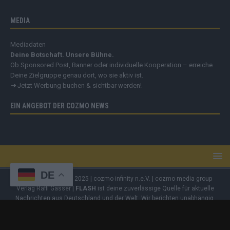
MEDIA
Mediadaten
Deine Botschaft. Unsere Bühne.
Ob Sponsored Post, Banner oder individuelle Kooperation – erreiche
Deine Zielgruppe genau dort, wo sie aktiv ist.
➔
Jetzt Werbung buchen & sichtbar werden!
EIN ANGEBOT DER COZMO NEWS
DE
Copyright
© 2019 - 2025 | cozmo infinity n.e.V. | cozmo media group
Verlag Raffi Gasser |
FLASH
ist deine zuverlässige Quelle für aktuelle
Nachrichten aus Deutschland und der Welt. Wir berichten unabhängig,
fundiert und verständlich – online, mobil und crossmedial.
Alle Inhalte
auf dieser Website – Texte, Videos, Logos und Design – sind
urheberrechtlich geschützt
. Kopieren, Vervielfältigen oder