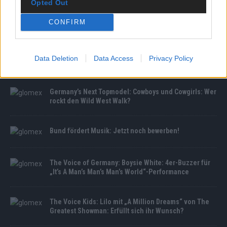
Opted Out
CONFIRM
MEDIATHEK
Germany’s Next Topmodel: Die verrücktesten Auftritte
Data Deletion
Data Access
Privacy Policy
des Castings
Germany’s Next Topmodel: Cowboys und Cowgirls: Wer
rockt den Wild West Walk?
Bund fördert Musik: Jetzt noch bewerben!
The Voice of Germany: Boysie White: 4er-Buzzer für
„It’s A Man’s Man’s Man’s World“-Performance
The Voice Kids: Lilo mit „A Million Dreams“ von The
Greatest Showman: Erfüllt sich ihr Wunsch?