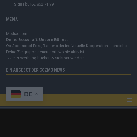
Signal:
0162 862 71 99
MEDIA
Mediadaten
Deine Botschaft. Unsere Bühne.
Ob Sponsored Post, Banner oder individuelle Kooperation – erreiche
Deine Zielgruppe genau dort, wo sie aktiv ist.
➔
Jetzt Werbung buchen & sichtbar werden!
EIN ANGEBOT DER COZMO NEWS
DE
Copyright
© 2019 - 2025 | cozmo infinity n.e.V. | cozmo media group
Verlag Raffi Gasser |
FLASH
ist deine zuverlässige Quelle für aktuelle
Nachrichten aus Deutschland und der Welt. Wir berichten unabhängig,
fundiert und verständlich – online, mobil und crossmedial.
Alle Inhalte
auf dieser Website – Texte, Videos, Logos und Design – sind