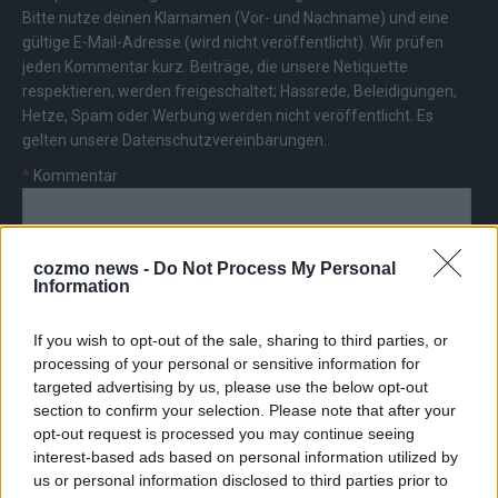
Bitte nutze deinen Klarnamen (Vor- und Nachname) und eine
gültige E-Mail-Adresse (wird nicht veröffentlicht). Wir prüfen
jeden Kommentar kurz. Beiträge, die unsere
Netiquette
respektieren, werden freigeschaltet; Hassrede, Beleidigungen,
Hetze, Spam oder Werbung werden nicht veröffentlicht. Es
gelten unsere
Datenschutzvereinbarungen
.
*
Kommentar
cozmo news -
Do Not Process My Personal
Information
*
Vor- und Nachname
If you wish to opt-out of the sale, sharing to third parties, or
processing of your personal or sensitive information for
targeted advertising by us, please use the below opt-out
*
E-Mail
section to confirm your selection. Please note that after your
opt-out request is processed you may continue seeing
interest-based ads based on personal information utilized by
us or personal information disclosed to third parties prior to