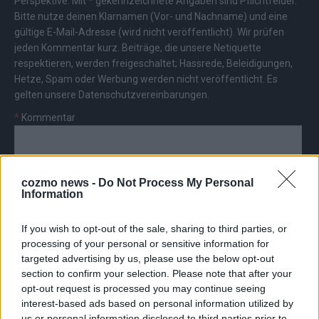
Perspektive. Mit * gekennzeichnete Angaben sind Pflichtfelder.
Bitte nutze deinen Klarnamen (Vor- und Nachname) und eine
gültige E-Mail-Adresse (wird nicht veröffentlicht). Wir prüfen
jeden Kommentar kurz. Beiträge, die unsere
Netiquette
respektieren, werden freigeschaltet; Hassrede, Beleidigungen,
Hetze, Spam oder Werbung werden nicht veröffentlicht. Es
gelten unsere
Datenschutzvereinbarungen
.
*
Kommentar
cozmo news -
Do Not Process My Personal
Information
*
Vor- und Nachname
If you wish to opt-out of the sale, sharing to third parties, or
processing of your personal or sensitive information for
targeted advertising by us, please use the below opt-out
*
E-Mail
section to confirm your selection. Please note that after your
opt-out request is processed you may continue seeing
interest-based ads based on personal information utilized by
us or personal information disclosed to third parties prior to