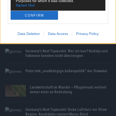
Purposes for which it was collected.
Opted Out
CONFIRM
MEDIATHEK
Alarm im Nahen Osten! Netanjahu kündigt
Eskalation und Friedensgespräche gleichzeitig an
Data Deletion
Data Access
Privacy Policy
Germany’s Next Topmodel: Wer ist raus? Kadidja und
Fabienne konnten nicht überzeugen
Putin lobt „unabhängige Außenpolitik“ der Slowakei
Landwirtschaft im Wandel – Pflugeinsatz verliert
immer mehr an Bedeutung
Germany’s Next Topmodel: Dicke Luft kurz vor Show-
Beginn: Kandidatin ruiniert Mares Kleid