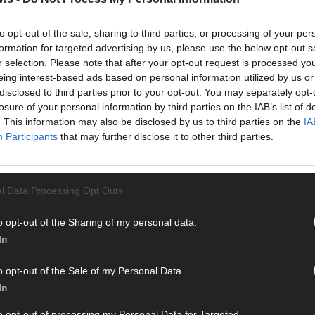
n durch endlose Seiten – einfach einschalten, mitfiebern und
to opt-out of the sale, sharing to third parties, or processing of your per
formation for targeted advertising by us, please use the below opt-out s
r selection. Please note that after your opt-out request is processed y
eing interest-based ads based on personal information utilized by us or
disclosed to third parties prior to your opt-out. You may separately opt-
losure of your personal information by third parties on the IAB’s list of
. This information may also be disclosed by us to third parties on the
IA
Participants
that may further disclose it to other third parties.
 mit und teile deine Perspektive. Mit * gekennzeichnete
T
l Data Processing Opt Outs
n Klarnamen (Vor- und Nachname) und eine gültige E-Mail-
M
en jeden Kommentar kurz. Beiträge, die unsere
Netiquette
M
o opt-out of the Sharing of my personal data.
e, Beleidigungen, Hetze, Spam oder Werbung werden nicht
T
In
ereinbarungen
.
d
d
o opt-out of the Sale of my Personal Data.
In
T
M
to opt-out of processing my Personal Data for Targeted