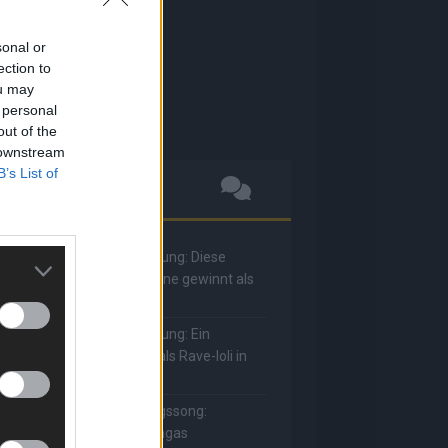
sonal or
ection to
ou may
 personal
out of the
 downstream
B’s List of
he Masked Singer: Enthüllung: Diese
oderatorin und Comedienne gewinnt als
uuhnika
he Masked Singer: Enthüllung: Ein
eutscher Sänger hat sich als Rave-Ioli in
ie Herzen gesungen
he Masked Singer: Lieblingssong:
uuhnika kehrt mit Lady Gagas