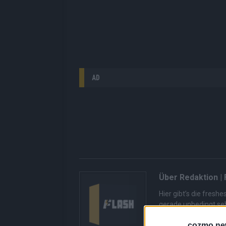
AD
Über Redaktion |
Hier gibt’s die fres
gerade unbedingt seh
bringen dir die Inhal
cozmo ne
Redaktion kuratiert d