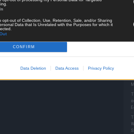
„
ing.
In
T
b
o opt-out of Collection, Use, Retention, Sale, and/or Sharing
ersonal Data that Is Unrelated with the Purposes for which it
T
lected.
Out
d
T
CONFIRM
P
T
W
Data Deletion
Data Access
Privacy Policy
T
M
T
ö
E
T
W
S