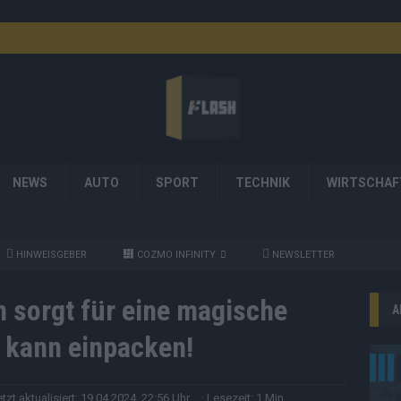
NEWS
AUTO
SPORT
TECHNIK
WIRTSCHAF
HINWEISGEBER
COZMO INFINITY
NEWSLETTER
n sorgt für eine magische
A
 kann einpacken!
etzt aktualisiert: 19.04.2024, 22:56 Uhr
· Lesezeit: 1 Min.