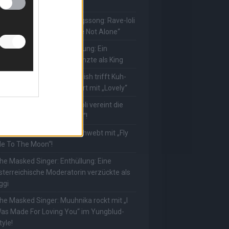
Abracadabra“ zurück
he Masked Singer: Lieblingssong: Rave-Ioli
erührt erneut mit „You Are Not Alone“
he Masked Singer: Enthüllung: Ein
eutscher Schauspieler glänzte als King
he Masked Singer: Billie Eilish trifft Kuh-
ower! Muuhnika verzaubert mit „Lovely“
he Masked Singer: Rave-Ioli vereint die
elt mit „We Are The World“!
he Masked Singer: King schwebt mit „Fly
e To The Moon“!
he Masked Singer: Enthüllung: Eine
sterreichische Moderatorin verzückte als
ggi
he Masked Singer: Muuhnika rockt mit „I
as Made For Loving You“ im Yungblud-
tyle!