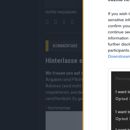
Suchen, kein Scrolle
nichts verpassen.
If you wish 
sensitive in
confirm you
continue se
information 
further disc
KOMMENTARE
participants
Downstream 
Hinterlasse einen Kommentar
Wir freuen uns auf deinen Beitrag!
Diskutiere
Persona
Angaben sind Pflichtfelder. Bitte nutze deine
Adresse (wird nicht veröffentlicht). Wir prüf
I want t
respektieren, werden freigeschaltet; Hassred
Opted 
veröffentlicht. Es gelten unsere
Datenschutzv
*
Kommentar
I want t
Opted 
I want 