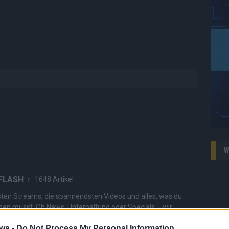
W
 FLASH
1648 Artikel
hesten Streams, die spannendsten Videos und alles, was du
en musst. Ob News, Unterhaltung oder Specials – wir
te direkt auf den Screen, live oder on-demand. Unsere
ws -
Do Not Process My Personal Information
ie Clips, Streams und Highlights extra für dich. Kein langes