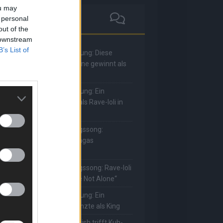
ou may
 personal
out of the
 downstream
B’s List of
he Masked Singer: Enthüllung: Diese
oderatorin und Comedienne gewinnt als
uuhnika
he Masked Singer: Enthüllung: Ein
eutscher Sänger hat sich als Rave-Ioli in
ie Herzen gesungen
he Masked Singer: Lieblingssong:
uuhnika kehrt mit Lady Gagas
Abracadabra“ zurück
he Masked Singer: Lieblingssong: Rave-Ioli
erührt erneut mit „You Are Not Alone“
he Masked Singer: Enthüllung: Ein
eutscher Schauspieler glänzte als King
he Masked Singer: Billie Eilish trifft Kuh-