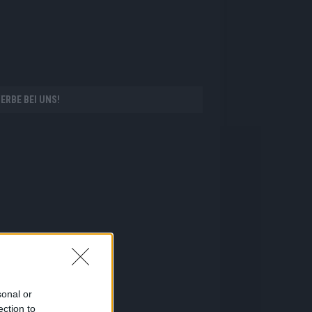
ERBE BEI UNS!
sonal or
ection to