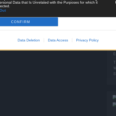
ersonal Data that Is Unrelated with the Purposes for which it
P
lected.
Out
T
W
CONFIRM
T
M
Data Deletion
Data Access
Privacy Policy
T
ö
E
T
W
S