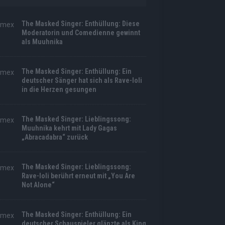
The Masked Singer: Enthüllung: Diese
Moderatorin und Comedienne gewinnt
als Muuhnika
The Masked Singer: Enthüllung: Ein
deutscher Sänger hat sich als Rave-Ioli
in die Herzen gesungen
The Masked Singer: Lieblingssong:
Muuhnika kehrt mit Lady Gagas
„Abracadabra“ zurück
The Masked Singer: Lieblingssong:
Rave-Ioli berührt erneut mit „You Are
Not Alone“
The Masked Singer: Enthüllung: Ein
deutscher Schauspieler glänzte als King