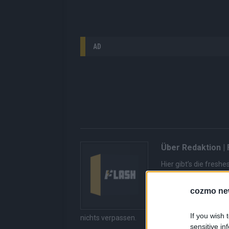
AD
Über Redaktion |
Hier gibt’s die fres
gerade unbedingt seh
bringen dir die Inhal
cozmo ne
Redaktion kuratiert d
Suchen, kein Scrolle
If you wish 
nichts verpassen.
sensitive in