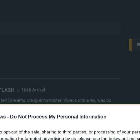
W
 FLASH
1648 Artikel
hesten Streams, die spannendsten Videos und alles, was du
en musst. Ob News, Unterhaltung oder Specials – wir
te direkt auf den Screen, live oder on-demand. Unsere
ws -
Do Not Process My Personal Information
ie Clips, Streams und Highlights extra für dich. Kein langes
n durch endlose Seiten – einfach einschalten, mitfiebern und
to opt-out of the sale, sharing to third parties, or processing of your per
formation for targeted advertising by us, please use the below opt-out s