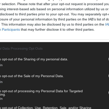
r selection. Please note that after your opt-out request is processed y
eing interest-based ads based on personal information utilized by us or
disclosed to third parties prior to your opt-out. You may separately opt-
losure of your personal information by third parties on the IAB’s list of
. This information may also be disclosed by us to third parties on the
IA
T
Participants
that may further disclose it to other third parties.
M
M
T
 mit und teile deine Perspektive. Mit * gekennzeichnete
l Data Processing Opt Outs
d
n Klarnamen (Vor- und Nachname) und eine gültige E-Mail-
d
en jeden Kommentar kurz. Beiträge, die unsere
Netiquette
o opt-out of the Sharing of my personal data.
e, Beleidigungen, Hetze, Spam oder Werbung werden nicht
T
In
ereinbarungen
.
M
„
o opt-out of the Sale of my Personal Data.
In
T
b
to opt-out of processing my Personal Data for Targeted
ing.
T
In
d
o opt-out of Collection, Use, Retention, Sale, and/or Sharing
T