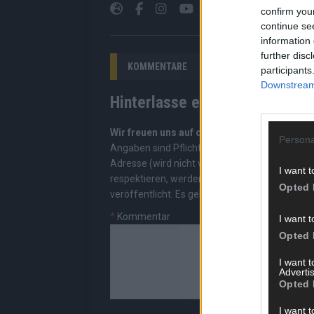
confirm you
continue se
information 
further disc
KOMMENTARE
participants
Downstream 
Hinterlasse einen Kommentar
Wir freuen uns auf deinen Beitrag!
Diskutiere
Persona
Angaben sind Pflichtfelder. Bitte nutze deine
Adresse (wird nicht veröffentlicht). Wir prüf
I want t
respektieren, werden freigeschaltet; Hassred
Opted 
veröffentlicht. Es gelten unsere
Datenschutzv
*
Kommentar
I want t
Opted 
I want 
Advertis
Opted 
I want t