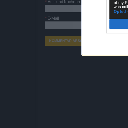
*
Vor- und Nachname
of my P
was col
Opted 
*
E-Mail