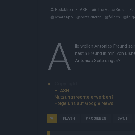
Redaktion | FLASH
The Voice Kids
· Zu
WhatsApp
kontaktieren
folgen
folg
A
lle wollen Antonias Freund s
hast’n Freund in mir“ von Disn
Antonias Seite singen?
Copyright
FLASH
Nutzungsrechte erwerben?
Folge uns auf Google News
FLASH
PROSIEBEN
SAT.1