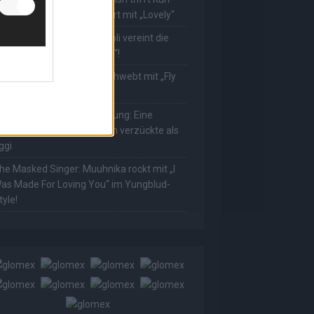
ower! Muuhnika verzaubert mit „Lovely“
he Masked Singer: Rave-Ioli vereint die
elt mit „We Are The World“!
he Masked Singer: King schwebt mit „Fly
e To The Moon“!
he Masked Singer: Enthüllung: Eine
sterreichische Moderatorin verzückte als
ggi
he Masked Singer: Muuhnika rockt mit „I
as Made For Loving You“ im Yungblud-
tyle!