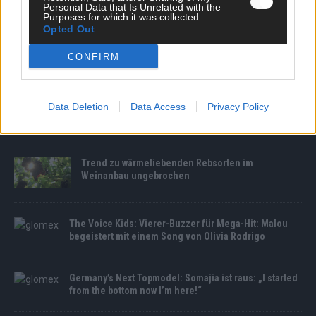
Personal Data that Is Unrelated with the
Purposes for which it was collected.
Opted Out
CONFIRM
MEDIATHEK
Data Deletion
Data Access
Privacy Policy
Germany’s Next Topmodel: „I’m a star already“:
Maximilian punktet auf dem Catwalk
Trend zu wärmeliebenden Rebsorten im
Weinanbau ungebrochen
The Voice Kids: Vierer-Buzzer für Mega-Hit: Malou
begeistert mit einem Song von Olivia Rodrigo
Germany’s Next Topmodel: Somajia ist raus: „I started
from the bottom now I’m here!“