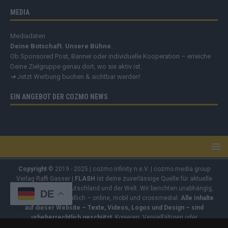
MEDIA
Mediadaten
Deine Botschaft. Unsere Bühne.
Ob Sponsored Post, Banner oder individuelle Kooperation – erreiche
Deine Zielgruppe genau dort, wo sie aktiv ist.
➔
Jetzt Werbung buchen & sichtbar werden!
EIN ANGEBOT DER COZMO NEWS
Copyright
© 2019 - 2025 | cozmo infinity n.e.V. | cozmo media group
Verlag Raffi Gasser |
FLASH
ist deine zuverlässige Quelle für aktuelle
Nachrichten aus Deutschland und der Welt. Wir berichten unabhängig,
DE
fundiert und verständlich – online, mobil und crossmedial.
Alle Inhalte
auf dieser Website – Texte, Videos, Logos und Design – sind
urheberrechtlich geschützt
. Kopieren, Vervielfältigen oder
Weitergeben ohne unsere Zustimmung ist nicht erlaubt. Bei Interesse