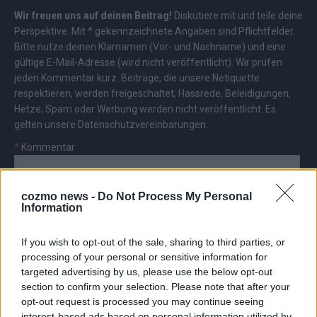
Wir freuen uns auf deinen Beitrag!
Diskutiere mit und teile deine
Perspektive. Mit * gekennzeichnete Angaben sind Pflichtfelder.
Bitte nutze deinen Klarnamen (Vor- und Nachname) und eine
gültige E-Mail-Adresse (wird nicht veröffentlicht). Wir prüfen
jeden Kommentar kurz. Beiträge, die unsere
Netiquette
respektieren, werden freigeschaltet; Hassrede, Beleidigungen,
Hetze, Spam oder Werbung werden nicht veröffentlicht. Es
gelten unsere
Datenschutzvereinbarungen
.
*
Kommentar
cozmo news -
Do Not Process My Personal
Information
If you wish to opt-out of the sale, sharing to third parties, or
*
Vor- und Nachname
processing of your personal or sensitive information for
targeted advertising by us, please use the below opt-out
section to confirm your selection. Please note that after your
*
E-Mail
opt-out request is processed you may continue seeing
interest-based ads based on personal information utilized by