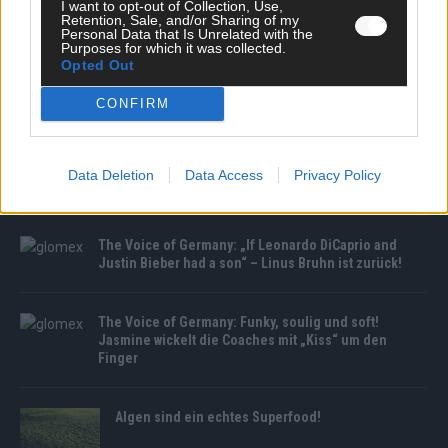
I want to opt-out of Collection, Use,
Retention, Sale, and/or Sharing of my
Personal Data that Is Unrelated with the
Purposes for which it was collected.
Opted Out
CONFIRM
MEDIATHEK
Athletic Bilbao geschockt: Álvarez nach
Data Deletion
Data Access
Privacy Policy
Dopingverstoß für zehn Monate gesperrt
The Voice of Germany: „If Leonardo DiCaprio and
Justin Bieber had a son“ – Linus Bruhn ist zurück!
The Voice of Germany: Funky, soulig und soft!
Jasmine wickelt die Coaches mit „Kiss“ um den
Finger
Algen sind ein echtes Superfood!