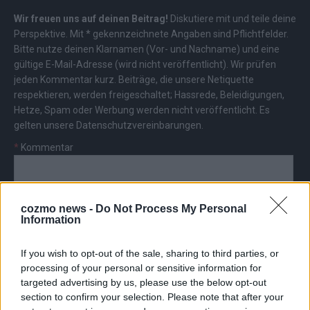
Wir freuen uns auf deinen Beitrag!
Diskutiere mit und teile deine
Perspektive. Mit * gekennzeichnete Angaben sind Pflichtfelder.
Bitte nutze deinen Klarnamen (Vor- und Nachname) und eine
gültige E-Mail-Adresse (wird nicht veröffentlicht). Wir prüfen
jeden Kommentar kurz. Beiträge, die unsere
Netiquette
respektieren, werden freigeschaltet; Hassrede, Beleidigungen,
Hetze, Spam oder Werbung werden nicht veröffentlicht. Es
gelten unsere
Datenschutzvereinbarungen
.
*
Kommentar
cozmo news -
Do Not Process My Personal
Information
*
Vor- und Nachname
If you wish to opt-out of the sale, sharing to third parties, or
processing of your personal or sensitive information for
targeted advertising by us, please use the below opt-out
*
E-Mail
section to confirm your selection. Please note that after your