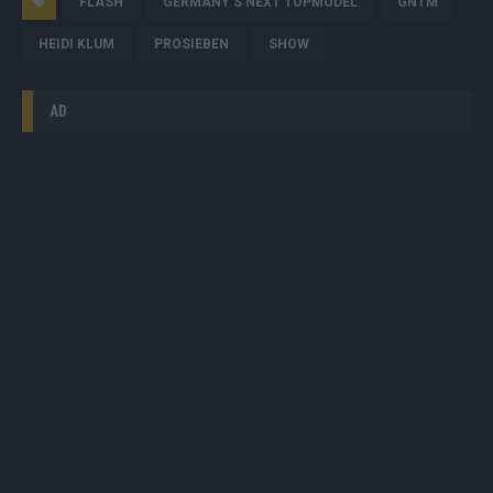
FLASH
GERMANY'S NEXT TOPMODEL
GNTM
HEIDI KLUM
PROSIEBEN
SHOW
AD