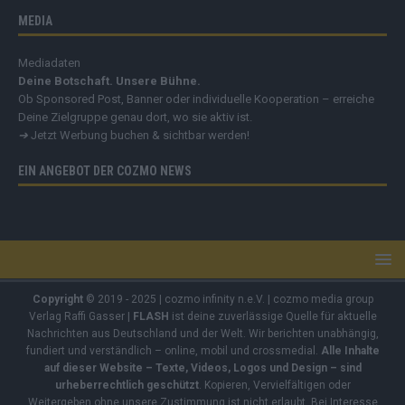
MEDIA
Mediadaten
Deine Botschaft. Unsere Bühne.
Ob Sponsored Post, Banner oder individuelle Kooperation – erreiche
Deine Zielgruppe genau dort, wo sie aktiv ist.
➔
Jetzt Werbung buchen & sichtbar werden!
EIN ANGEBOT DER COZMO NEWS
Copyright
© 2019 - 2025 | cozmo infinity n.e.V. | cozmo media group
Verlag Raffi Gasser |
FLASH
ist deine zuverlässige Quelle für aktuelle
Nachrichten aus Deutschland und der Welt. Wir berichten unabhängig,
fundiert und verständlich – online, mobil und crossmedial.
Alle Inhalte
auf dieser Website – Texte, Videos, Logos und Design – sind
urheberrechtlich geschützt
. Kopieren, Vervielfältigen oder
Weitergeben ohne unsere Zustimmung ist nicht erlaubt. Bei Interesse