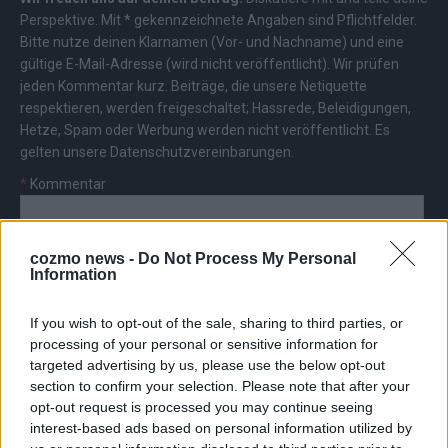
Perspektive. Mit * gekennzeichnete Angaben sind Pflichtfelder.
Bitte nutze deinen Klarnamen (Vor- und Nachname) und eine
gültige E-Mail-Adresse (wird nicht veröffentlicht). Wir prüfen
jeden Kommentar kurz. Beiträge, die unsere
Netiquette
respektieren, werden freigeschaltet; Hassrede, Beleidigungen,
Hetze, Spam oder Werbung werden nicht veröffentlicht. Es
gelten unsere
Datenschutzvereinbarungen
.
*
Kommentar
cozmo news -
Do Not Process My Personal
Information
If you wish to opt-out of the sale, sharing to third parties, or
*
Vor- und Nachname
processing of your personal or sensitive information for
targeted advertising by us, please use the below opt-out
section to confirm your selection. Please note that after your
*
E-Mail
opt-out request is processed you may continue seeing
interest-based ads based on personal information utilized by