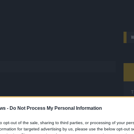
W
T
M
M
ws -
Do Not Process My Personal Information
T
 FLASH
d
1648 Artikel
to opt-out of the sale, sharing to third parties, or processing of your per
d
formation for targeted advertising by us, please use the below opt-out s
hesten Streams, die spannendsten Videos und alles, was du