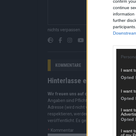
confirm you
gerade unbedingt seh
continue se
bringen dir die Inhal
information 
Redaktion kuratiert d
further disc
Suchen, kein Scrolle
participants
nichts verpassen.
Downstream 
Persona
KOMMENTARE
I want t
Opted 
Hinterlasse einen Kommentar
I want t
Wir freuen uns auf deinen Beitrag!
Diskutiere
Opted 
Angaben sind Pflichtfelder. Bitte nutze deine
Adresse (wird nicht veröffentlicht). Wir prüf
I want 
respektieren, werden freigeschaltet; Hassred
Advertis
Opted 
veröffentlicht. Es gelten unsere
Datenschutzv
*
Kommentar
I want t
of my P