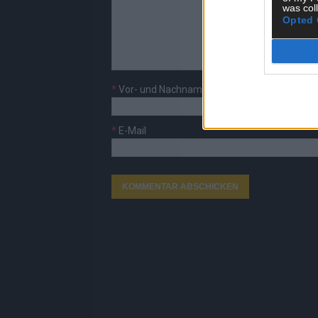
was col
Opted 
*
Vor- und Nachname
*
E-Mail