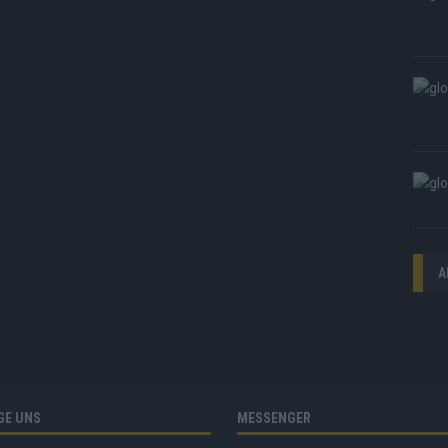
A
GE UNS
MESSENGER