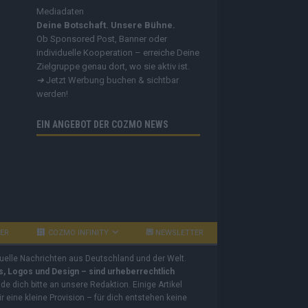
Mediadaten
Deine Botschaft. Unsere Bühne.
Ob Sponsored Post, Banner oder
individuelle Kooperation – erreiche Deine
Zielgruppe genau dort, wo sie aktiv ist.
➔
Jetzt Werbung buchen & sichtbar
werden!
EIN ANGEBOT DER COZMO NEWS
BER
COZMO INFINITY
NEWSLETTER
tuelle Nachrichten aus Deutschland und der Welt.
os, Logos und Design – sind urheberrechtlich
e dich bitte an unsere Redaktion. Einige Artikel