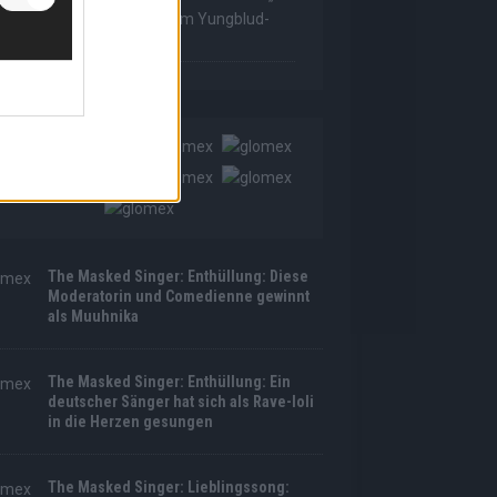
as Made For Loving You“ im Yungblud-
tyle!
The Masked Singer: Enthüllung: Diese
Moderatorin und Comedienne gewinnt
als Muuhnika
The Masked Singer: Enthüllung: Ein
deutscher Sänger hat sich als Rave-Ioli
in die Herzen gesungen
The Masked Singer: Lieblingssong: