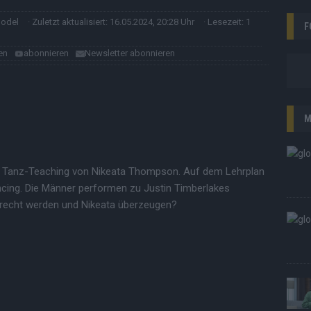
model
· Zuletzt aktualisiert: 16.05.2024, 20:28 Uhr
· Lesezeit: 1
F
en
abonnieren
Newsletter abonnieren
M
 Tanz-Teaching von Nikeata Thompson. Auf dem Lehrplan
ncing. Die Männer performen zu Justin Timberlakes
recht werden und Nikeata überzeugen?