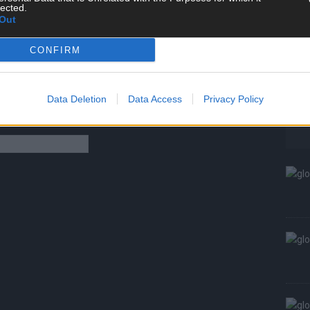
lected.
W
Out
S
CONFIRM
Data Deletion
Data Access
Privacy Policy