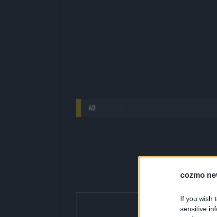
AD
cozmo ne
Über Redaktion |
If you wish 
sensitive in
Hier gibt’s die fres