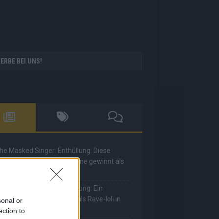
ERBE BEI UNS!
he Masked Singer: Enthüllung: Diese
oderatorin und Comedienne gewinnt als
uuhnika
he Masked Singer: Enthüllung: Ein
eutscher Sänger hat sich als Rave-Ioli in
sonal or
ie Herzen gesungen
ection to