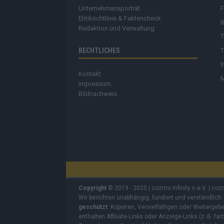
Unternehmensporträt
Ehtikrichtlinie & Faktencheck
Redaktion und Verwaltung
RECHTLICHES
B
Kontakt
T
Impressum
T
Bildnachweis
I
Copyright
© 2019 - 2025 | cozmo infinity n.e.V. | co
Wir berichten unabhängig, fundiert und verständlich
geschützt
. Kopieren, Vervielfältigen oder Weiterge