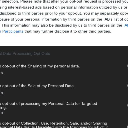
r selection. Please note that after your opt-out request is processed y
en musst. Ob News, Unterhaltung oder Specials – wir
T
eing interest-based ads based on personal information utilized by us or
te direkt auf den Screen, live oder on-demand. Unsere
M
disclosed to third parties prior to your opt-out. You may separately opt-
ie Clips, Streams und Highlights extra für dich. Kein langes
„
losure of your personal information by third parties on the IAB’s list of
n durch endlose Seiten – einfach einschalten, mitfiebern und
. This information may also be disclosed by us to third parties on the
IA
T
Participants
that may further disclose it to other third parties.
b
T
d
l Data Processing Opt Outs
T
P
o opt-out of the Sharing of my personal data.
In
T
W
o opt-out of the Sale of my Personal Data.
 mit und teile deine Perspektive. Mit * gekennzeichnete
T
In
n Klarnamen (Vor- und Nachname) und eine gültige E-Mail-
M
en jeden Kommentar kurz. Beiträge, die unsere
Netiquette
to opt-out of processing my Personal Data for Targeted
T
e, Beleidigungen, Hetze, Spam oder Werbung werden nicht
ing.
ö
In
ereinbarungen
.
E
o opt-out of Collection, Use, Retention, Sale, and/or Sharing
T
ersonal Data that Is Unrelated with the Purposes for which it