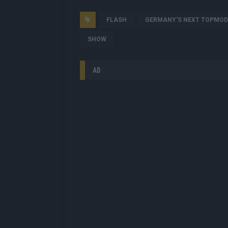
FLASH
GERMANY'S NEXT TOPMOD
SHOW
AD