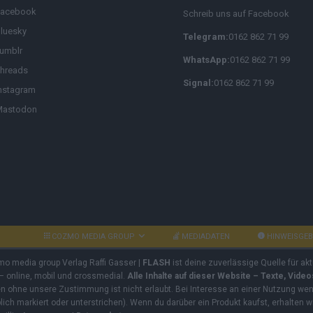
Schreib uns auf Facebook
Facebook
luesky
Telegram:
0162 862 71 99
umblr
hreads
WhatsApp:
0162 862 71 99
nstagram
Mastodon
Signal:
0162 862 71 99
COZMO MEDIA GROUP
MEDIADATEN
HINWEISGE
zmo media group Verlag Raffi Gasser |
FLASH
ist deine zuverlässige Quelle für ak
 – online, mobil und crossmedial.
Alle Inhalte auf dieser Website – Texte, Vide
ben ohne unsere Zustimmung ist nicht erlaubt. Bei Interesse an einer Nutzung wend