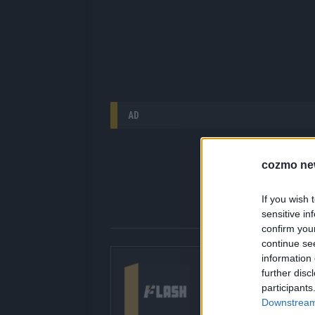
AD
cozmo ne
If you wish 
sensitive in
confirm you
continue se
Über Redaktion |
information 
further disc
Hier gibt’s die fres
participants
gerade unbedingt seh
Downstream 
bringen dir die Inhal