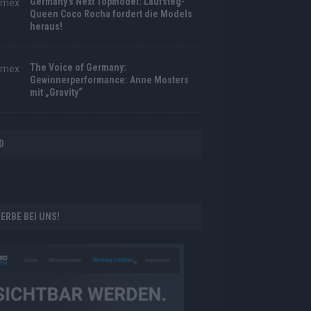
Germany’s Next Topmodel: Laufsteg-
Queen Coco Rocha fordert die Models
heraus!
The Voice of Germany:
Gewinnerperformance: Anne Mosters
mit „Gravity“
D
ERBE BEI UNS!