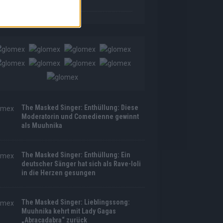
tyle!
The Masked Singer: Enthüllung: Diese
Moderatorin und Comedienne gewinnt
als Muuhnika
The Masked Singer: Enthüllung: Ein
deutscher Sänger hat sich als Rave-Ioli
in die Herzen gesungen
The Masked Singer: Lieblingssong:
Muuhnika kehrt mit Lady Gagas
„Abracadabra“ zurück