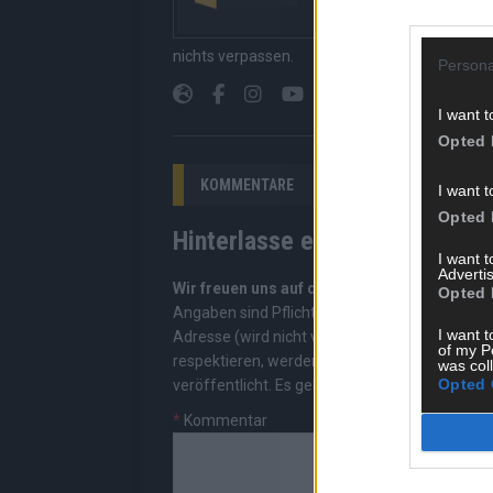
Redaktion kuratiert d
Suchen, kein Scrolle
nichts verpassen.
Persona
I want t
Opted 
KOMMENTARE
I want t
Opted 
Hinterlasse einen Kommentar
I want 
Advertis
Wir freuen uns auf deinen Beitrag!
Diskutiere
Opted 
Angaben sind Pflichtfelder. Bitte nutze deine
I want t
Adresse (wird nicht veröffentlicht). Wir prüf
of my P
respektieren, werden freigeschaltet; Hassred
was col
Opted 
veröffentlicht. Es gelten unsere
Datenschutzv
*
Kommentar