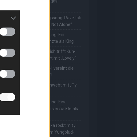
uuhnika kehrt mit Lady Gagas
Abracadabra“ zurück
he Masked Singer: Lieblingssong: Rave-Ioli
erührt erneut mit „You Are Not Alone“
he Masked Singer: Enthüllung: Ein
eutscher Schauspieler glänzte als King
he Masked Singer: Billie Eilish trifft Kuh-
ower! Muuhnika verzaubert mit „Lovely“
he Masked Singer: Rave-Ioli vereint die
elt mit „We Are The World“!
he Masked Singer: King schwebt mit „Fly
e To The Moon“!
he Masked Singer: Enthüllung: Eine
sterreichische Moderatorin verzückte als
ggi
he Masked Singer: Muuhnika rockt mit „I
as Made For Loving You“ im Yungblud-