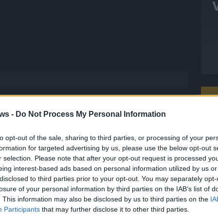
ws -
Do Not Process My Personal Information
T
to opt-out of the sale, sharing to third parties, or processing of your per
M
formation for targeted advertising by us, please use the below opt-out s
M
r selection. Please note that after your opt-out request is processed y
eing interest-based ads based on personal information utilized by us or
T
 FLASH
1648 Artikel
disclosed to third parties prior to your opt-out. You may separately opt-
d
losure of your personal information by third parties on the IAB’s list of
hesten Streams, die spannendsten Videos und alles, was du
d
. This information may also be disclosed by us to third parties on the
IA
en musst. Ob News, Unterhaltung oder Specials – wir
T
Participants
that may further disclose it to other third parties.
te direkt auf den Screen, live oder on-demand. Unsere