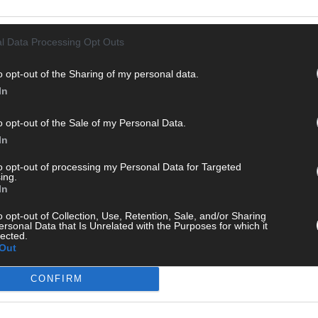
M
ie Clips, Streams und Highlights extra für dich. Kein langes
„
n durch endlose Seiten – einfach einschalten, mitfiebern und
T
l Data Processing Opt Outs
b
o opt-out of the Sharing of my personal data.
T
In
d
T
o opt-out of the Sale of my Personal Data.
P
In
T
to opt-out of processing my Personal Data for Targeted
W
ing.
 mit und teile deine Perspektive. Mit * gekennzeichnete
In
T
n Klarnamen (Vor- und Nachname) und eine gültige E-Mail-
M
o opt-out of Collection, Use, Retention, Sale, and/or Sharing
en jeden Kommentar kurz. Beiträge, die unsere
Netiquette
ersonal Data that Is Unrelated with the Purposes for which it
e, Beleidigungen, Hetze, Spam oder Werbung werden nicht
lected.
T
Out
ereinbarungen
.
ö
E
CONFIRM
T
W