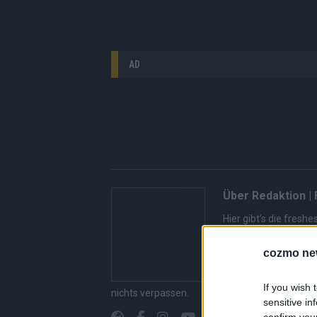
AD
Über Redaktion |
Hier gibt’s die fres
gerade unbedingt seh
bringen dir die Inhal
cozmo ne
Redaktion kuratiert d
Suchen, kein Scrolle
If you wish 
nichts verpassen.
sensitive in
confirm you