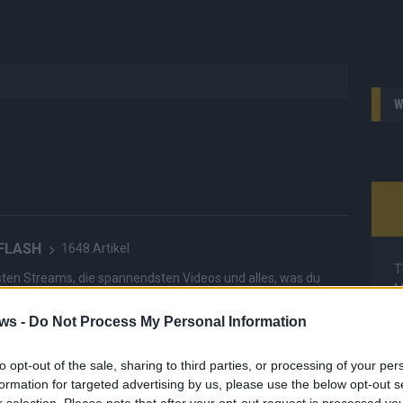
W
 FLASH
1648 Artikel
T
hesten Streams, die spannendsten Videos und alles, was du
M
en musst. Ob News, Unterhaltung oder Specials – wir
M
te direkt auf den Screen, live oder on-demand. Unsere
ws -
Do Not Process My Personal Information
ie Clips, Streams und Highlights extra für dich. Kein langes
T
n durch endlose Seiten – einfach einschalten, mitfiebern und
d
to opt-out of the sale, sharing to third parties, or processing of your per
d
formation for targeted advertising by us, please use the below opt-out s
r selection. Please note that after your opt-out request is processed y