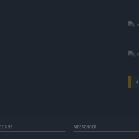
A
GE UNS
MESSENGER