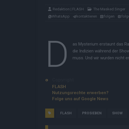
Redaktion | FLASH
The Masked Singer
WhatsApp
kontaktieren
folgen
folg
D
as Mysterium erstaunt das Ra
die Indizien während der Sho
muss. Und wir wurden nicht e
Copyright
FLASH
Nutzungsrechte erwerben?
Folge uns auf Google News
FLASH
PROSIEBEN
SHOW