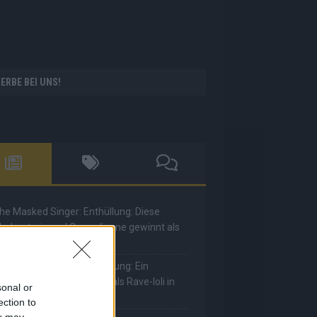
ERBE BEI UNS!
he Masked Singer: Enthüllung: Diese
oderatorin und Comedienne gewinnt als
uuhnika
he Masked Singer: Enthüllung: Ein
eutscher Sänger hat sich als Rave-Ioli in
sonal or
ie Herzen gesungen
ection to
ou may