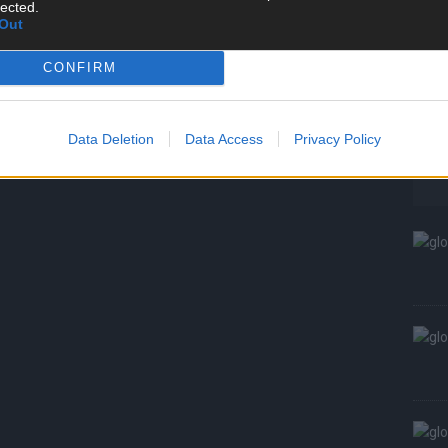
lected.
W
Out
S
CONFIRM
Data Deletion
Data Access
Privacy Policy