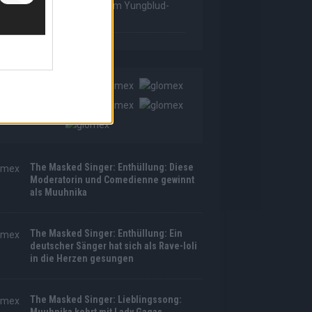
as Made For Loving You“ im Yungblud-
tyle!
The Masked Singer: Enthüllung: Diese
Moderatorin und Comedienne gewinnt
als Muuhnika
The Masked Singer: Enthüllung: Ein
deutscher Sänger hat sich als Rave-Ioli
in die Herzen gesungen
The Masked Singer: Lieblingssong: