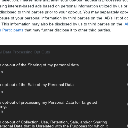
T
eing interest-based ads based on personal information utilized by us or
M
disclosed to third parties prior to your opt-out. You may separately opt-
„
losure of your personal information by third parties on the IAB’s list of
T
. This information may also be disclosed by us to third parties on the
IA
b
Participants
that may further disclose it to other third parties.
T
d
 mit und teile deine Perspektive. Mit * gekennzeichnete
l Data Processing Opt Outs
T
n Klarnamen (Vor- und Nachname) und eine gültige E-Mail-
P
en jeden Kommentar kurz. Beiträge, die unsere
Netiquette
o opt-out of the Sharing of my personal data.
e, Beleidigungen, Hetze, Spam oder Werbung werden nicht
T
In
ereinbarungen
.
W
o opt-out of the Sale of my Personal Data.
T
In
M
T
to opt-out of processing my Personal Data for Targeted
ing.
ö
In
E
o opt-out of Collection, Use, Retention, Sale, and/or Sharing
T
ersonal Data that Is Unrelated with the Purposes for which it