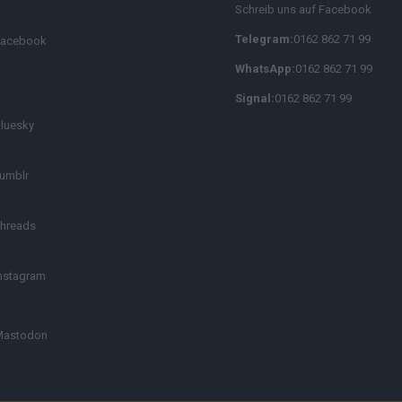
Schreib uns auf Facebook
Telegram:
0162 862 71 99
Facebook
WhatsApp:
0162 862 71 99
Signal:
0162 862 71 99
luesky
umblr
hreads
nstagram
Mastodon