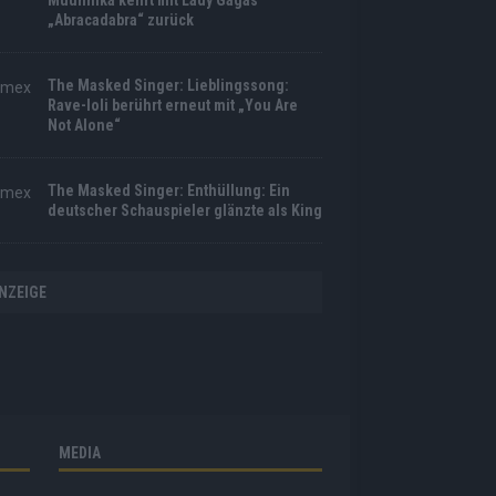
Muuhnika kehrt mit Lady Gagas
„Abracadabra“ zurück
The Masked Singer: Lieblingssong:
Rave-Ioli berührt erneut mit „You Are
Not Alone“
The Masked Singer: Enthüllung: Ein
deutscher Schauspieler glänzte als King
NZEIGE
MEDIA