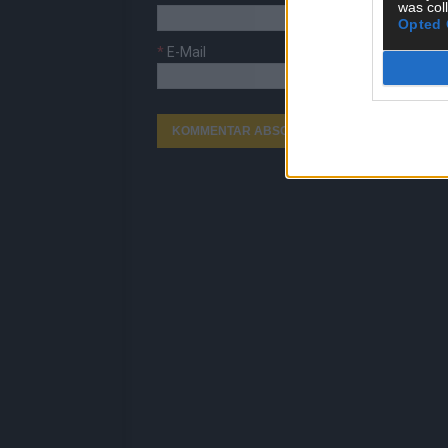
was col
Opted 
*
E-Mail