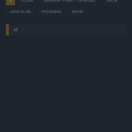
FLASH
GERMANY'S NEXT TOPMODEL
GNTM
HEIDI KLUM
PROSIEBEN
SHOW
AD