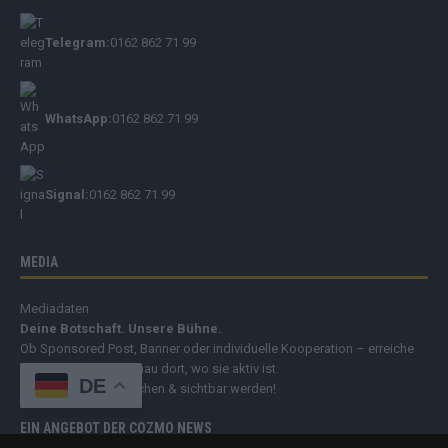
Telegram:
0162 862 71 99
WhatsApp:
0162 862 71 99
Signal:
0162 862 71 99
MEDIA
Mediadaten
Deine Botschaft. Unsere Bühne.
Ob Sponsored Post, Banner oder individuelle Kooperation – erreiche
Deine Zielgruppe genau dort, wo sie aktiv ist.
DE
➔
Jetzt Werbung buchen & sichtbar werden!
EIN ANGEBOT DER COZMO NEWS