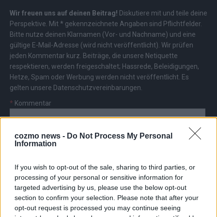
Wir freuen uns auf deinen Beitrag!
Diskutiere mit und teile deine
Perspektive. Mit * gekennzeichnete Angaben sind Pflichtfelder.
Bitte nutze deinen Klarnamen (Vor- und Nachname) und eine
gültige E-Mail-Adresse (wird nicht veröffentlicht). Wir prüfen
jeden Kommentar kurz. Beiträge, die unsere
Netiquette
respektieren, werden freigeschaltet; Hassrede, Beleidigungen,
Hetze, Spam oder Werbung werden nicht veröffentlicht. Es
gelten unsere
Datenschutzvereinbarungen
.
*
Kommentar
cozmo news -
Do Not Process My Personal
Information
If you wish to opt-out of the sale, sharing to third parties, or
*
Vor- und Nachname
processing of your personal or sensitive information for
targeted advertising by us, please use the below opt-out
section to confirm your selection. Please note that after your
*
E-Mail
opt-out request is processed you may continue seeing