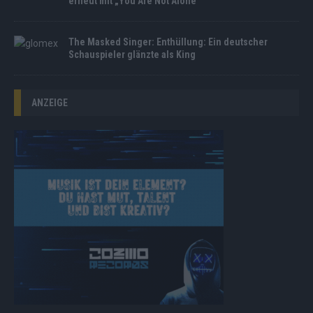
erneut mit „You Are Not Alone“
The Masked Singer: Enthüllung: Ein deutscher
Schauspieler glänzte als King
ANZEIGE