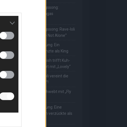
he Masked Singer: Lieblingssong:
uuhnika kehrt mit Lady Gagas
Abracadabra“ zurück
he Masked Singer: Lieblingssong: Rave-Ioli
erührt erneut mit „You Are Not Alone“
he Masked Singer: Enthüllung: Ein
eutscher Schauspieler glänzte als King
he Masked Singer: Billie Eilish trifft Kuh-
ower! Muuhnika verzaubert mit „Lovely“
he Masked Singer: Rave-Ioli vereint die
elt mit „We Are The World“!
he Masked Singer: King schwebt mit „Fly
e To The Moon“!
he Masked Singer: Enthüllung: Eine
sterreichische Moderatorin verzückte als
ggi