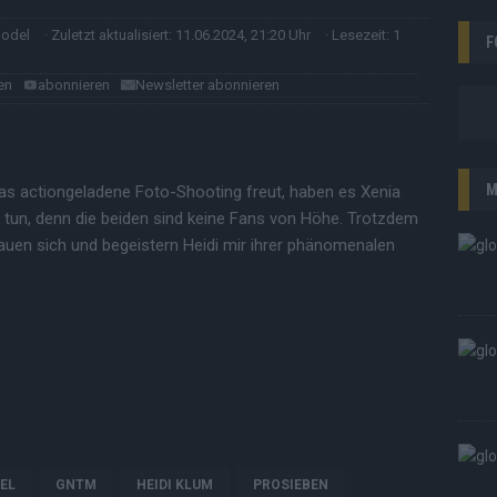
model
· Zuletzt aktualisiert: 11.06.2024, 21:20 Uhr
· Lesezeit: 1
F
en
abonnieren
Newsletter abonnieren
M
das actiongeladene Foto-Shooting freut, haben es Xenia
 tun, denn die beiden sind keine Fans von Höhe. Trotzdem
auen sich und begeistern Heidi mir ihrer phänomenalen
EL
GNTM
HEIDI KLUM
PROSIEBEN