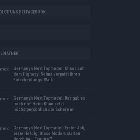
OLGE UNS BEI FACEBOOK
EDIATHEK
Germany’s Next Topmodel: Chaos auf
dem Highway: Selma verpatzt ihren
Entscheidungs-Walk
Germany’s Next Topmodel: Das gab es
noch nie! Heidi Klum setzt
höchstpersönlich die Schere an
Germany’s Next Topmodel: Erster Job,
erster Erfolg: Diese Models starten
durch bei „Esquire“!