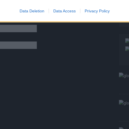
T
W
Data Deletion
Data Access
Privacy Policy
S