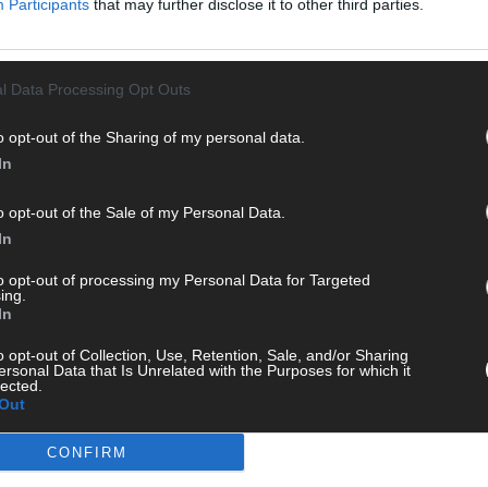
Participants
that may further disclose it to other third parties.
ie Clips, Streams und Highlights extra für dich. Kein langes
T
n durch endlose Seiten – einfach einschalten, mitfiebern und
M
„
l Data Processing Opt Outs
T
b
o opt-out of the Sharing of my personal data.
In
T
d
o opt-out of the Sale of my Personal Data.
T
In
P
to opt-out of processing my Personal Data for Targeted
 mit und teile deine Perspektive. Mit * gekennzeichnete
T
ing.
n Klarnamen (Vor- und Nachname) und eine gültige E-Mail-
In
W
en jeden Kommentar kurz. Beiträge, die unsere
Netiquette
T
e, Beleidigungen, Hetze, Spam oder Werbung werden nicht
o opt-out of Collection, Use, Retention, Sale, and/or Sharing
ersonal Data that Is Unrelated with the Purposes for which it
M
ereinbarungen
.
lected.
Out
T
ö
CONFIRM
E