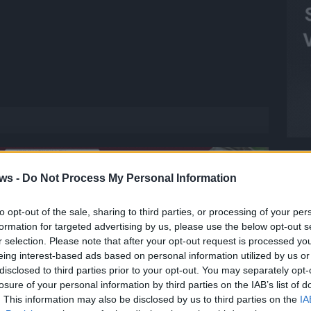
ws -
Do Not Process My Personal Information
to opt-out of the sale, sharing to third parties, or processing of your per
T
formation for targeted advertising by us, please use the below opt-out s
M
r selection. Please note that after your opt-out request is processed y
 FLASH
1648 Artikel
M
eing interest-based ads based on personal information utilized by us or
disclosed to third parties prior to your opt-out. You may separately opt-
hesten Streams, die spannendsten Videos und alles, was du
T
losure of your personal information by third parties on the IAB’s list of
en musst. Ob News, Unterhaltung oder Specials – wir
d
. This information may also be disclosed by us to third parties on the
IA
te direkt auf den Screen, live oder on-demand. Unsere
d