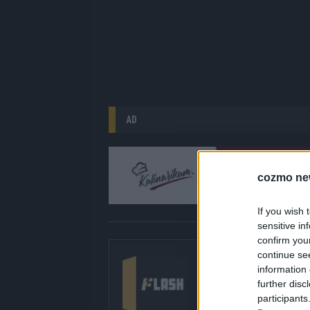
AD
cozmo ne
If you wish 
sensitive in
confirm you
Über Redaktion |
continue se
information 
Hier gibt’s die fres
further disc
gerade unbedingt seh
participants
bringen dir die Inhal