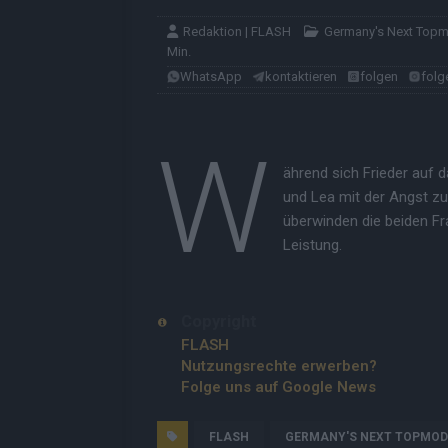
Redaktion | FLASH
Germany's Next Top
Min.
WhatsApp
kontaktieren
folgen
folg
W
ährend sich Frieder auf 
und Lea mit der Angst zu
überwinden die beiden Fr
Leistung.
Copyright
FLASH
Nutzungsrechte erwerben?
Folge uns auf Google News
FLASH
GERMANY'S NEXT TOPMOD