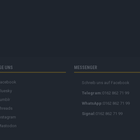
GE UNS
MESSENGER
Facebook
Schreib uns auf Facebook
luesky
Telegram:
0162 862 71 99
umblr
WhatsApp:
0162 862 71 99
hreads
Signal:
0162 862 71 99
nstagram
Mastodon