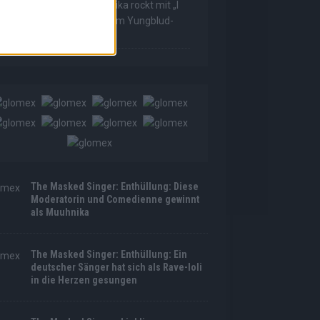
he Masked Singer: Muuhnika rockt mit „I
as Made For Loving You“ im Yungblud-
tyle!
The Masked Singer: Enthüllung: Diese
Moderatorin und Comedienne gewinnt
als Muuhnika
The Masked Singer: Enthüllung: Ein
deutscher Sänger hat sich als Rave-Ioli
in die Herzen gesungen