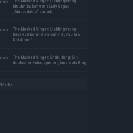
The Masked Singer: Lieblingssong:
Muuhnika kehrt mit Lady Gagas
„Abracadabra“ zurück
The Masked Singer: Lieblingssong:
Rave-Ioli berührt erneut mit „You Are
Not Alone“
The Masked Singer: Enthüllung: Ein
deutscher Schauspieler glänzte als King
NZEIGE