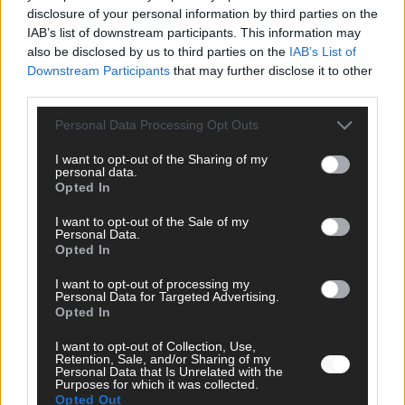
AD
disclosure of your personal information by third parties on the
IAB’s list of downstream participants. This information may
also be disclosed by us to third parties on the
IAB’s List of
Downstream Participants
that may further disclose it to other
third parties.
FOLGE UNS BEI FACEBOOK
Personal Data Processing Opt Outs
I want to opt-out of the Sharing of my
personal data.
Opted In
MEDIATHEK
I want to opt-out of the Sale of my
Personal Data.
Opted In
The Masked Singer: Lieblingssong: Rave-Ioli berührt
erneut mit „You Are Not Alone“
I want to opt-out of processing my
Personal Data for Targeted Advertising.
Opted In
The Voice Kids: „Voll krass!“: Anna S. mit dem ESC-
Song „Tattoo“ in den Knockouts
I want to opt-out of Collection, Use,
Retention, Sale, and/or Sharing of my
Personal Data that Is Unrelated with the
Purposes for which it was collected.
The Masked Singer: Der Floh glänzt auf dem Dance-
Opted Out