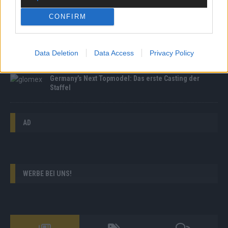
Floor mit „Your Disco Needs You“ von Kylie Minogue
CONFIRM
Indonesien-Reise: CDU-Politiker Wadephul wirbt
für Fachkräfte aus Asien
Data Deletion
Data Access
Privacy Policy
Germany’s Next Topmodel: Das erste Casting der
Staffel
AD
WERBE BEI UNS!