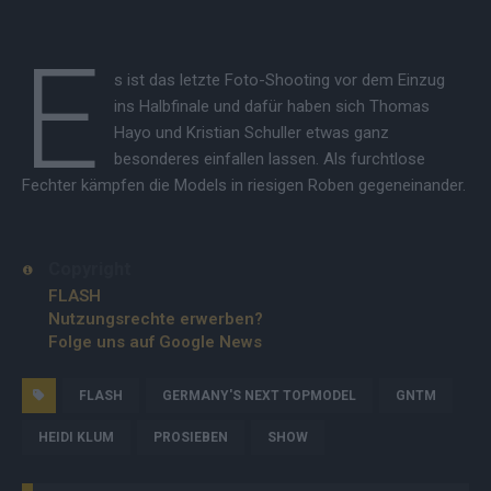
E
s ist das letzte Foto-Shooting vor dem Einzug
ins Halbfinale und dafür haben sich Thomas
Hayo und Kristian Schuller etwas ganz
besonderes einfallen lassen. Als furchtlose
Fechter kämpfen die Models in riesigen Roben gegeneinander.
Copyright
FLASH
Nutzungsrechte erwerben?
Folge uns auf Google News
FLASH
GERMANY'S NEXT TOPMODEL
GNTM
HEIDI KLUM
PROSIEBEN
SHOW