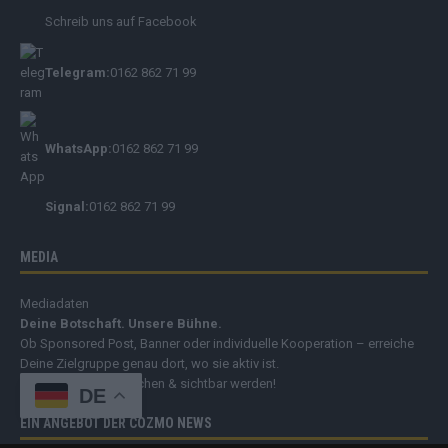
Schreib uns auf Facebook
Telegram:
0162 862 71 99
WhatsApp:
0162 862 71 99
Signal:
0162 862 71 99
MEDIA
Mediadaten
Deine Botschaft. Unsere Bühne.
Ob Sponsored Post, Banner oder individuelle Kooperation – erreiche
Deine Zielgruppe genau dort, wo sie aktiv ist.
➔
Jetzt Werbung buchen & sichtbar werden!
DE
EIN ANGEBOT DER COZMO NEWS