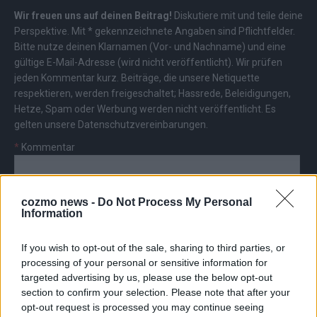
Wir freuen uns auf deinen Beitrag!
Diskutiere mit und teile deine
Perspektive. Mit * gekennzeichnete Angaben sind Pflichtfelder.
Bitte nutze deinen Klarnamen (Vor- und Nachname) und eine
gültige E-Mail-Adresse (wird nicht veröffentlicht). Wir prüfen
jeden Kommentar kurz. Beiträge, die unsere
Netiquette
respektieren, werden freigeschaltet; Hassrede, Beleidigungen,
Hetze, Spam oder Werbung werden nicht veröffentlicht. Es
gelten unsere
Datenschutzvereinbarungen
.
*
Kommentar
cozmo news -
Do Not Process My Personal
Information
If you wish to opt-out of the sale, sharing to third parties, or
*
Vor- und Nachname
processing of your personal or sensitive information for
targeted advertising by us, please use the below opt-out
*
E-Mail
section to confirm your selection. Please note that after your
opt-out request is processed you may continue seeing