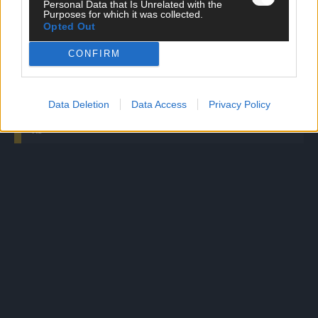
Personal Data that Is Unrelated with the
The Masked Singer: Muhh-tastisch! Muuhnika berührt
Purposes for which it was collected.
Opted Out
mit Scorpions-Klassiker „Still Loving You“
CONFIRM
Anziehen um abzukühlen? Das verspricht diese
tragbare Klimaanlage für 189,90€
Data Deletion
Data Access
Privacy Policy
AD