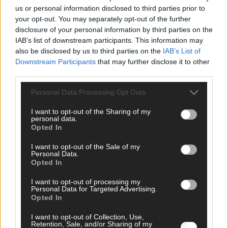
us or personal information disclosed to third parties prior to
your opt-out. You may separately opt-out of the further
disclosure of your personal information by third parties on the
FOLGE UNS BEI FACEBOOK
IAB’s list of downstream participants. This information may
also be disclosed by us to third parties on the
IAB’s List of
Downstream Participants
that may further disclose it to other
third parties.
Personal Data Processing Opt Outs
MEDIATHEK
I want to opt-out of the Sharing of my
personal data.
Germany’s Next Topmodel: Tanzeinlage für Heidi: Die
Opted In
Männer zeigen ihr Talent
I want to opt-out of the Sale of my
Personal Data.
Germany’s Next Topmodel: „Komplett peinlich!“ –
Opted In
Stolperfallen & Laufsteg-Fails
I want to opt-out of processing my
Personal Data for Targeted Advertising.
Opted In
The Voice Kids: Stadt, Land, Voice: Lena will mit
Gunter Gabriel essen gehen
I want to opt-out of Collection, Use,
Retention, Sale, and/or Sharing of my