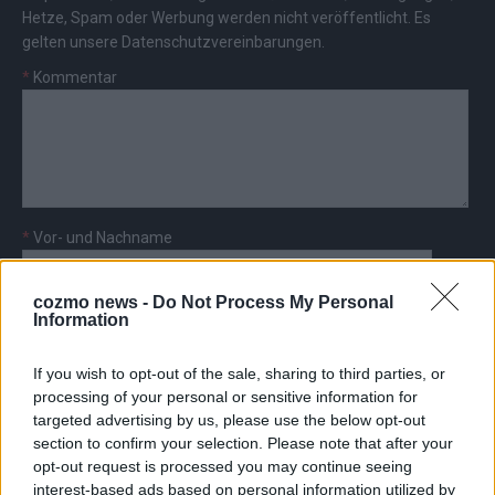
Hetze, Spam oder Werbung werden nicht veröffentlicht. Es
gelten unsere
Datenschutzvereinbarungen
.
*
Kommentar
*
Vor- und Nachname
cozmo news -
Do Not Process My Personal
*
E-Mail
Information
If you wish to opt-out of the sale, sharing to third parties, or
processing of your personal or sensitive information for
targeted advertising by us, please use the below opt-out
section to confirm your selection. Please note that after your
AD
opt-out request is processed you may continue seeing
interest-based ads based on personal information utilized by