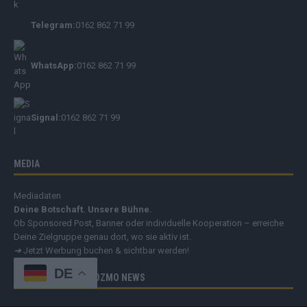
Telegram:
0162 862 71 99
WhatsApp:
0162 862 71 99
Signal:
0162 862 71 99
MEDIA
Mediadaten
Deine Botschaft. Unsere Bühne.
Ob Sponsored Post, Banner oder individuelle Kooperation – erreiche
Deine Zielgruppe genau dort, wo sie aktiv ist.
➔
Jetzt Werbung buchen & sichtbar werden!
DE
EIN ANGEBOT DER COZMO NEWS