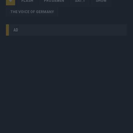
FLASH
PROSIEBEN
SAT.1
SHOW
THE VOICE OF GERMANY
AD