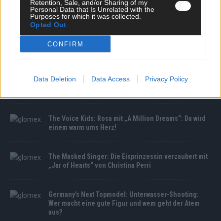
Retention, Sale, and/or Sharing of my
Personal Data that Is Unrelated with the
Purposes for which it was collected.
Opted Out
CONFIRM
MEDIATHEK
BRABUS 700 feiert Weltpremiere: Luxus-Power in
Data Deletion
Data Access
Privacy Policy
Pebble Beach enthüllt
The Voice Kids: Rosa mit „A Million Dreams“: Da wird
einem warm ums Herz!
The Masked Singer: Die Eisprinzessin verzaubert mit
„Jar of Hearts“ von Christina Perri
Germany’s Next Topmodel: Unterwasser-Shooting:
Wer macht eine gute Figur und wem geht der Atem
aus?