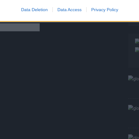
W
Data Deletion
Data Access
Privacy Policy
S