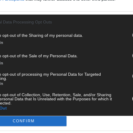
T
M
„
l Data Processing Opt Outs
T
b
o opt-out of the Sharing of my personal data.
In
T
d
o opt-out of the Sale of my Personal Data.
 mit und teile deine Perspektive. Mit * gekennzeichnete
T
n Klarnamen (Vor- und Nachname) und eine gültige E-Mail-
In
P
en jeden Kommentar kurz. Beiträge, die unsere
Netiquette
to opt-out of processing my Personal Data for Targeted
e, Beleidigungen, Hetze, Spam oder Werbung werden nicht
T
ing.
ereinbarungen
.
In
W
T
o opt-out of Collection, Use, Retention, Sale, and/or Sharing
ersonal Data that Is Unrelated with the Purposes for which it
M
lected.
Out
T
ö
CONFIRM
E
T