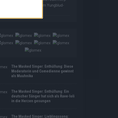
as Made For Loving You“ im Yungblud-
tyle!
The Masked Singer: Enthüllung: Diese
Moderatorin und Comedienne gewinnt
als Muuhnika
The Masked Singer: Enthüllung: Ein
deutscher Sänger hat sich als Rave-Ioli
in die Herzen gesungen
The Masked Singer: Lieblingssong: