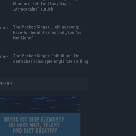
Muuhnika kehrt mit Lady Gagas
„Abracadabra“ zurück
The Masked Singer: Lieblingssong:
Rave-Ioli berührt erneut mit „You Are
Not Alone“
The Masked Singer: Enthüllung: Ein
deutscher Schauspieler glänzte als King
NZEIGE