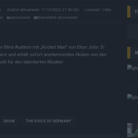
y
· Zuletzt aktualisiert: 17.10.2024, 21:40 Uhr
· Lesezeit: 1 Min.
F
en
abonnieren
Newsletter abonnieren
er Blind Audition mit „Rocket Man“ von Elton John. Er
M
itarre und erhält sofort anerkennendes Nicken von den
lt für den talentierten Musiker.
SHOW
THE VOICE OF GERMANY