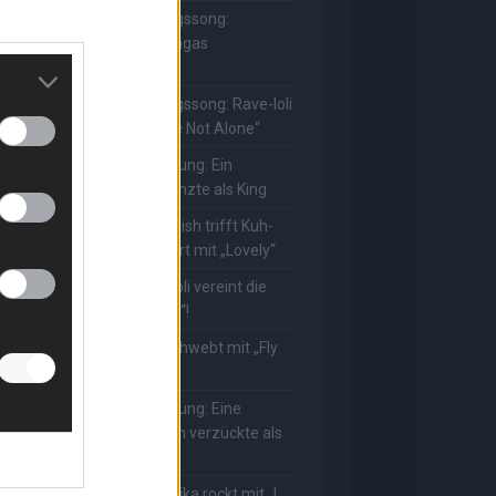
he Masked Singer: Lieblingssong:
uuhnika kehrt mit Lady Gagas
Abracadabra“ zurück
he Masked Singer: Lieblingssong: Rave-Ioli
erührt erneut mit „You Are Not Alone“
he Masked Singer: Enthüllung: Ein
eutscher Schauspieler glänzte als King
he Masked Singer: Billie Eilish trifft Kuh-
ower! Muuhnika verzaubert mit „Lovely“
he Masked Singer: Rave-Ioli vereint die
elt mit „We Are The World“!
he Masked Singer: King schwebt mit „Fly
e To The Moon“!
he Masked Singer: Enthüllung: Eine
sterreichische Moderatorin verzückte als
ggi
he Masked Singer: Muuhnika rockt mit „I