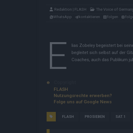
Redaktion | FLASH
The Voice of German
WhatsApp
kontaktieren
folgen
folg
E
lias Zobeley begeistert bei sein
begleitet sich selbst auf der G
Coaches, auch das Publikum jube
Copyright
FLASH
Nutzungsrechte erwerben?
Folge uns auf Google News
FLASH
PROSIEBEN
SAT.1