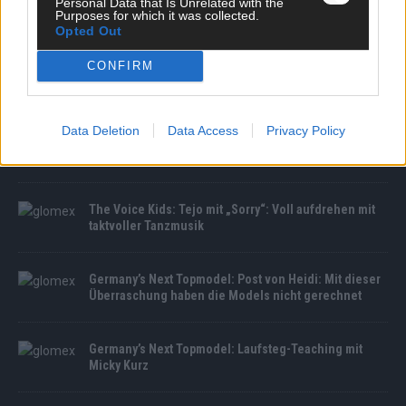
Personal Data that Is Unrelated with the
Purposes for which it was collected.
Opted Out
CONFIRM
MEDIATHEK
Data Deletion
Data Access
Privacy Policy
The Voice of Germany: „My Way“ Mit 80 will er es noch
mal allen zeigen: Dieter singt Frank Sinatra
The Voice Kids: Tejo mit „Sorry“: Voll aufdrehen mit
taktvoller Tanzmusik
Germany’s Next Topmodel: Post von Heidi: Mit dieser
Überraschung haben die Models nicht gerechnet
Germany’s Next Topmodel: Laufsteg-Teaching mit
Micky Kurz