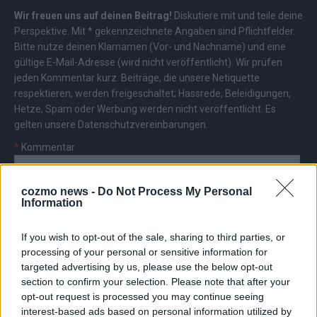
Wir freuen uns auf deinen Beitrag!
Diskutiere mit und teile deine
Perspektive. Mit * gekennzeichnete Angaben sind Pflichtfelder.
Bitte nutze deinen Klarnamen (Vor- und Nachname) und eine
gültige E-Mail-Adresse (wird nicht veröffentlicht). Wir prüfen
jeden Kommentar kurz. Beiträge, die unsere
Netiquette
respektieren, werden freigeschaltet; Hassrede, Beleidigungen,
Hetze, Spam oder Werbung werden nicht veröffentlicht. Es
gelten unsere
Datenschutzvereinbarungen
.
*
Kommentar
cozmo news -
Do Not Process My Personal
Information
If you wish to opt-out of the sale, sharing to third parties, or
*
Vor- und Nachname
processing of your personal or sensitive information for
targeted advertising by us, please use the below opt-out
section to confirm your selection. Please note that after your
*
E-Mail
opt-out request is processed you may continue seeing
interest-based ads based on personal information utilized by