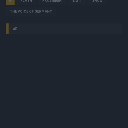
FLASH
PROSIEBEN
SAT.1
SHOW
THE VOICE OF GERMANY
AD